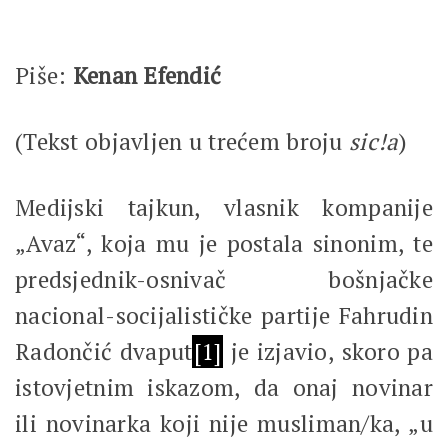
Piše:
Kenan Efendić
(Tekst objavljen u trećem broju
sic!a
)
Medijski tajkun, vlasnik kompanije
„Avaz“, koja mu je postala sinonim, te
predsjednik-osnivač bošnjačke
nacional-socijalističke partije Fahrudin
Radončić dvaput
[1]
je izjavio, skoro pa
istovjetnim iskazom, da onaj novinar
ili novinarka koji nije musliman/ka, „u