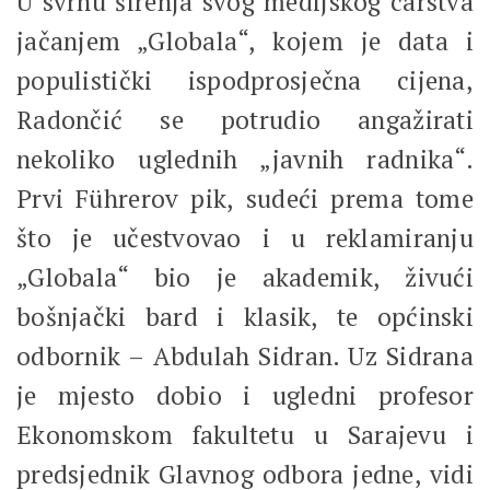
U svrhu širenja svog medijskog carstva
jačanjem „Globala“, kojem je data i
populistički ispodprosječna cijena,
Radončić se potrudio angažirati
nekoliko uglednih „javnih radnika“.
Prvi Führerov pik, sudeći prema tome
što je učestvovao i u reklamiranju
„Globala“ bio je akademik, živući
bošnjački bard i klasik, te općinski
odbornik – Abdulah Sidran. Uz Sidrana
je mjesto dobio i ugledni profesor
Ekonomskom fakultetu u Sarajevu i
predsjednik Glavnog odbora jedne, vidi