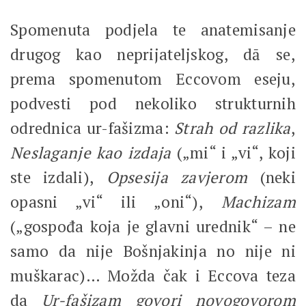
Spomenuta podjela te anatemisanje
drugog kao neprijateljskog, dā se,
prema spomenutom Eccovom eseju,
podvesti pod nekoliko strukturnih
odrednica ur-fašizma:
Strah od razlika
,
Neslaganje kao izdaja
(„mi“ i „vi“, koji
ste izdali),
Opsesija zavjerom
(neki
opasni „vi“ ili „oni“),
Machizam
(„gospođa koja je glavni urednik“ – ne
samo da nije Bošnjakinja no nije ni
muškarac)… Možda čak i Eccova teza
da
Ur-fašizam govori novogovorom