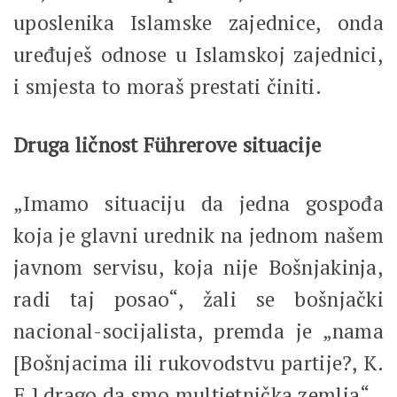
uposlenika Islamske zajednice, onda
uređuješ odnose u Islamskoj zajednici,
i smjesta to moraš prestati činiti.
Druga ličnost Führerove situacije
„Imamo situaciju da jedna gospođa
koja je glavni urednik na jednom našem
javnom servisu, koja nije Bošnjakinja,
radi taj posao“, žali se bošnjački
nacional-socijalista, premda je „nama
[Bošnjacima ili rukovodstvu partije?, K.
E.] drago da smo multietnička zemlja“.