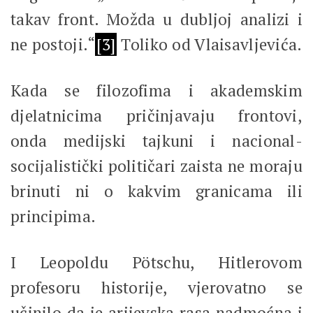
takav front. Možda u dubljoj analizi i
ne postoji.“
[3]
Toliko od Vlaisavljevića.
Kada se filozofima i akademskim
djelatnicima pričinjavaju frontovi,
onda medijski tajkuni i nacional-
socijalistički političari zaista ne moraju
brinuti ni o kakvim granicama ili
principima.
I Leopoldu Pötschu, Hitlerovom
profesoru historije, vjerovatno se
učinilo da je arijevska rasa nadmoćna i