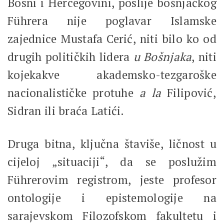
Bosni i Hercegovini, poslije bošnjačkog
Führera
nije poglavar Islamske
zajednice Mustafa Cerić, niti bilo ko od
drugih političkih lidera
u Bošnjaka
, niti
kojekakve akademsko-tezgaroške
nacionalističke protuhe
a la
Filipović,
Sidran ili braća Latići.
Druga bitna, ključna štaviše, ličnost u
cijeloj „situaciji“, da se poslužim
Führerovim
registrom, jeste profesor
ontologije i epistemologije na
sarajevskom Filozofskom fakultetu i