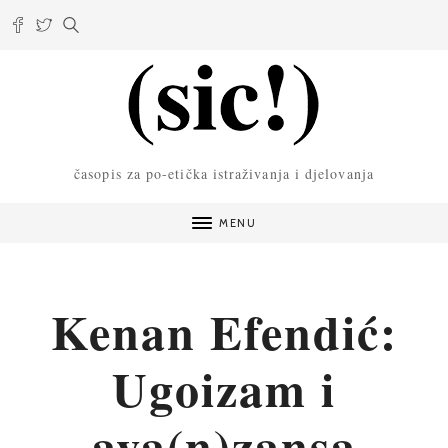
časopis za po-etička istraživanja i djelovanja
MENU
Kenan Efendić:
Ugoizam i
ava(n)zansa