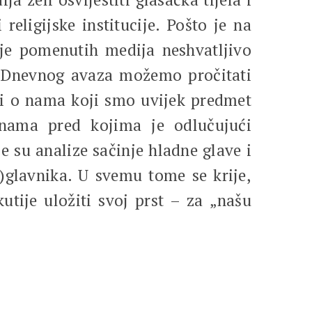
religijske institucije. Pošto je na
ije pomenutih medija neshvatljivo
a Dnevnog avaza možemo pročitati
li o nama koji smo uvijek predmet
o nama pred kojima je odlučujući
 su analize sačinje hladne glave i
o)glavnika. U svemu tome se krije,
utije uložiti svoj prst – za „našu