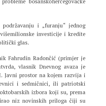
e probleme bosanskohercegovačke
a podržavanju i „furanju“ jednog
višemilionske investicije i kredite
itički glas.
nik Fahrudin Radončić (primjer je
utvrda, vlasnik Dnevnog avaza je
. Javni prostor na kojem razvija i
vnici i sedmičnici, ili patriotski
 oktobarskih izbora koji su, prema
ao niz novinskih priloga čiji su