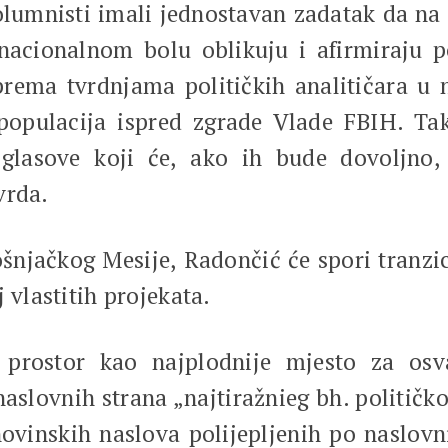
 kolumnisti imali jednostavan zadatak da na
nacionalnom bolu oblikuju i afirmiraju p
rema tvrdnjama političkih analitičara u na
populacija ispred zgrade Vlade FBIH. Ta
glasove koji će, ako ih bude dovoljno,
vrda.
šnjačkog Mesije, Radončić će spori tranzici
 vlastitih projekata.
 prostor kao najplodnije mjesto za osva
naslovnih strana „najtiražnieg bh. politič
ovinskih naslova polijepljenih po naslov