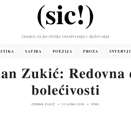
časopis za po-etička istraživanja i djelovanja
RITIKA
SATIRA
POEZIJA
PROZA
INTERVJ
an Zukić: Redovna 
bolećivosti
OSMAN ZUKIĆ
13 JUNA 2010
STAV