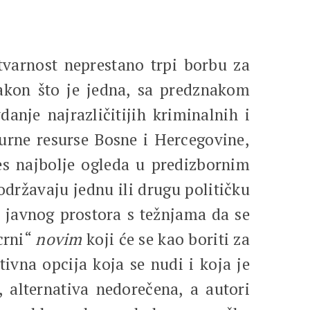
stvarnost neprestano trpi borbu za
 Nakon što je jedna, sa predznakom
danje najrazličitijih kriminalnih i
lturne resurse Bosne i Hercegovine,
ces najbolje ogleda u predizbornim
održavaju jednu ili drugu političku
a javnog prostora s težnjama da se
ocrni“
novim
koji će se kao boriti za
ivna opcija koja se nudi i koja je
, alternativa nedorečena, a autori