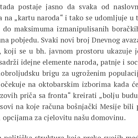
 tada postaje jasno da svaka od naslov
ra na „kartu naroda“ i tako se udomljuje 
a do maksimuma izmanipulisanih borački
na pobjedu. Svaki novi broj Dnevnog avaza,
, koji se u bh. javnom prostoru ukazuje 
 sadrži idejne elemente naroda, patnje i soc
dobroljudsku brigu za ugroženim populaci
očekuje na oktobarskim izborima kada će, 
zovih priča sa fronta“ kreirati „bolju bu
lasovi na koje računa bošnjački Mesije bili
i opcijama za cjelovitu našu domovinu.
politička struktura koja preko svojih medija