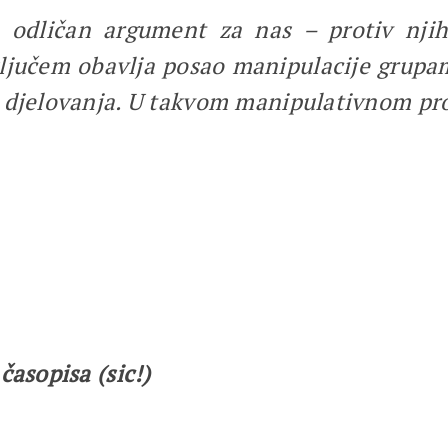
 odličan argument za nas – protiv njih
ključem obavlja posao manipulacije grupa
m djelovanja. U takvom manipulativnom pro
 časopisa
(sic!)