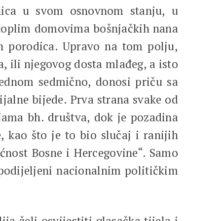
nica u svom osnovnom stanju, u
u toplim domovima bošnjačkih nana
h porodica. Upravo na tom polju,
 ili njegovog dosta mlađeg, a isto
jednom sedmično, donosi priču sa
ijalne bijede. Prva strana svake od
jama bh. društva, dok je pozadina
kao što je to bio slučaj i ranijih
dućnost Bosne i Hercegovine“. Samo
 podijeljeni nacionalnim političkim
 želi osvijestiti glasačka tijela i