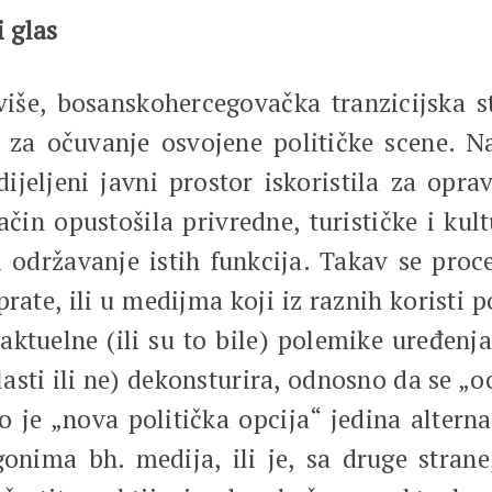
i glas
 više, bosanskohercegovačka tranzicijska 
no, za očuvanje osvojene političke scene.
ijeljeni javni prostor iskoristila za oprav
ačin opustošila privredne, turističke i ku
s i održavanje istih funkcija. Takav se pro
ate, ili u medijma koji iz raznih koristi p
aktuelne (ili su to bile) polemike uređenj
lasti ili ne) dekonsturira, odnosno da se „
 je „nova politička opcija“ jedina alternat
onima bh. medija, ili je, sa druge strane