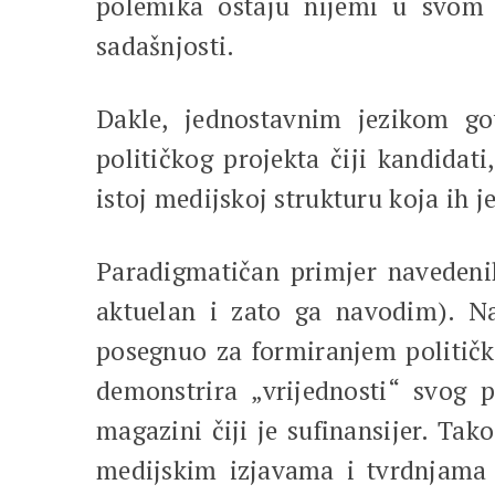
polemika ostaju nijemi u svom 
sadašnjosti.
Dakle, jednostavnim jezikom gov
političkog projekta čiji kandidati
istoj medijskoj strukturu koja ih 
Paradigmatičan primjer navedenih
aktuelan i zato ga navodim). Na
posegnuo za formiranjem političke
demonstrira „vrijednosti“ svog pr
magazini čiji je sufinansijer. Ta
medijskim izjavama i tvrdnjama 