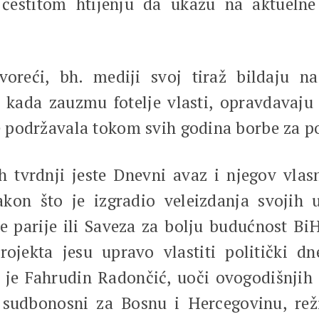
čestitom htijenju da ukažu na aktueln
oreći, bh. mediji svoj tiraž bildaju n
, kada zauzmu fotelje vlasti, opravdavaju 
je podržavala tokom svih godina borbe za pol
 tvrdnji jeste Dnevni avaz i njegov vlas
kon što je izgradio veleizdanja svojih 
 parije ili Saveza za bolju budućnost BiH
ojekta jesu upravo vlastiti politički dne
ko je Fahrudin Radončić, uoči ovogodišnjih
sudbonosni za Bosnu i Hercegovinu, režir