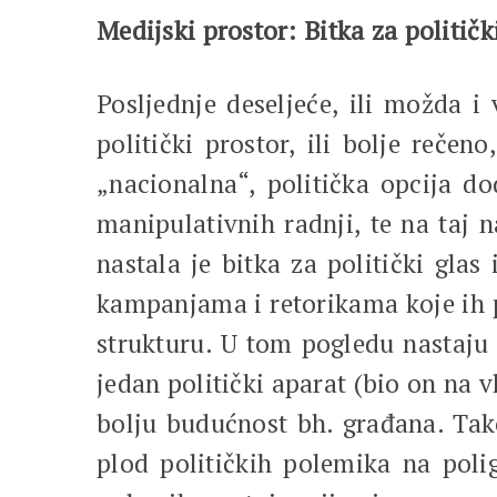
Medijski prostor: Bitka za političk
Posljednje deseljeće, ili možda i
politički prostor, ili bolje reče
„nacionalna“, politička opcija dod
manipulativnih radnji, te na taj n
nastala je bitka za politički gla
kampanjama i retorikama koje ih pr
strukturu. U tom pogledu nastaju 
jedan politički aparat (bio on na v
bolju budućnost bh. građana. Tako
plod političkih polemika na polig