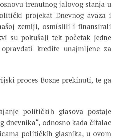
 osnovu trenutnog jalovog stanja u
olitički projekat Dnevnog avaza i
šoj zemlji, osmislili i finansirali
kvi su pokušaji tek početak jedne
 opravdati kredite unajmljene za
jski proces Bosne prekinuti, te ga
janje političkih glasova postaje
kog dnevnika“, odnosno kada čitalac
nicama političkih glasnika, u ovom