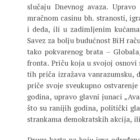
slučaju Dnevnog avaza. Upravo
mračnom casinu bh. stranosti, ig
i deda, ili u zadimljenim kućam
Savez za bolju budućnost BiH raču
tako pokvarenog brata – Globala
fronta. Priču koja u svojoj osnovi
tih priča izražava vanrazumsku, 
priče svoje sveukupno ostvarenje 
godina, upravo glavni junaci „Ava
što su ranijih godina, politički g
strankama demokratskih akcija, il
Druga karta na koju igra određena 