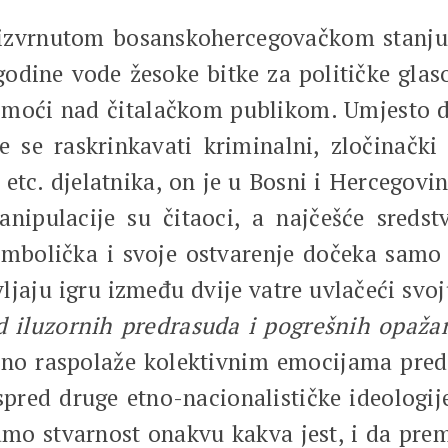
 izvrnutom bosanskohercegovačkom stanju
godine vode žesoke bitke za političke glaso
moći nad čitalačkom publikom. Umjesto da
se raskrinkavati kriminalni, zločinački 
, etc. djelatnika, on je u Bosni i Hercegovi
nipulacije su čitaoci, a najčešće sredst
imbolička i svoje ostvarenje dočeka samo 
ljaju igru između dvije vatre uvlačeći svo
 iluzornih predrasuda i pogrešnih opažanj
užno raspolaže kolektivnim emocijama pred
ispred druge etno-nacionalističke ideolog
mo stvarnost onakvu kakva jest, i da pre