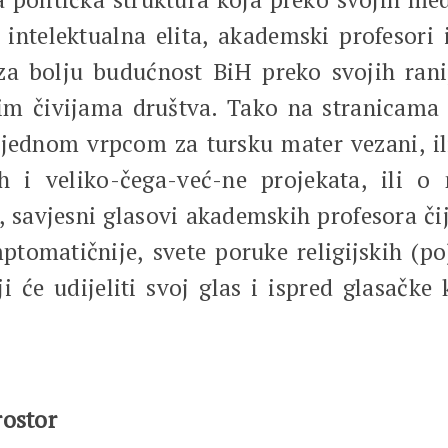
 intelektualna elita, akademski profesori i 
za bolju budućnost BiH preko svojih ran
vim čivijama društva. Tako na stranicam
jednom vrpcom za tursku mater vezani, i
ih i veliko-čega-već-ne projekata, ili 
 savjesni glasovi akademskih profesora čije
mptomatičnije, svete poruke religijskih (p
 će udijeliti svoj glas i ispred glasačke k
rostor