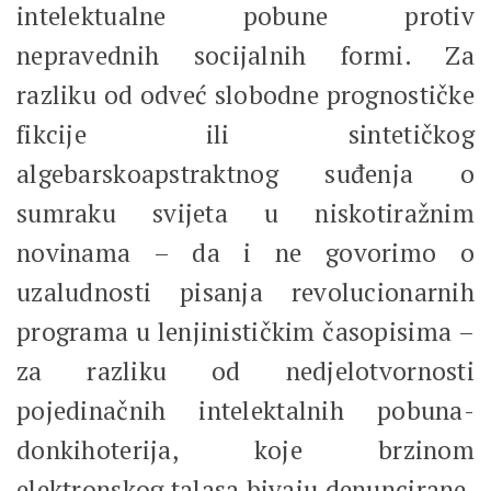
intelektualne pobune protiv
nepravednih socijalnih formi. Za
razliku od odveć slobodne prognostičke
fikcije ili sintetičkog
algebarskoapstraktnog suđenja o
sumraku svijeta u niskotiražnim
novinama – da i ne govorimo o
uzaludnosti pisanja revolucionarnih
programa u lenjinističkim časopisima –
za razliku od nedjelotvornosti
pojedinačnih intelektalnih pobuna-
donkihoterija, koje brzinom
elektronskog talasa bivaju denuncirane,