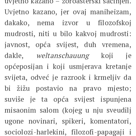
uvjetno kazano – zoroasterski sačinjen.
Uvjetno kazano, jer ovaj maniheizam,
dakako, nema izvor u filozofskoj
mudrosti, niti u bilo kakvoj mudrosti:
javnost, opća svijest, duh vremena,
dakle,
weltanschauung
koji je
općeposijan i koji usmjerava kretanje
svijeta, odveć je razrook i krmeljiv da
bi žižu postavio na pravo mjesto;
suviše je ta opća svijest ispunjena
misaonim salom (kojeg u nju sveudilj
ugone novinari, spikeri, komentatori,
sociolozi-harlekini, filozofi-papagaji i