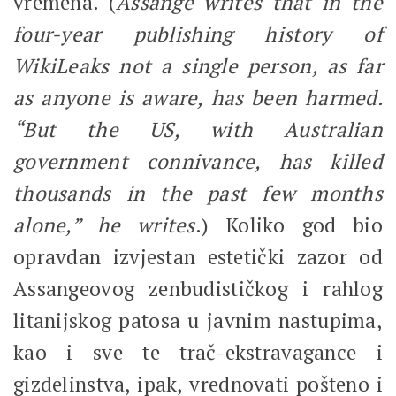
vremena. (
Assange writes that in the
four-year publishing history of
WikiLeaks not a single person, as far
as anyone is aware, has been harmed.
“But the US, with Australian
government connivance, has killed
thousands in the past few months
alone,” he writes
.) Koliko god bio
opravdan izvjestan estetički zazor od
Assangeovog zenbudističkog i rahlog
litanijskog patosa u javnim nastupima,
kao i sve te trač-ekstravagance i
gizdelinstva, ipak, vrednovati pošteno i