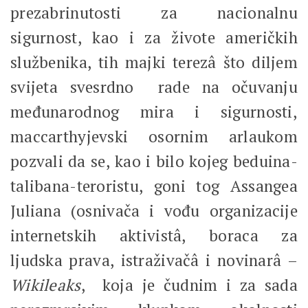
prezabrinutosti za nacionalnu
sigurnost, kao i za živote američkih
službenika, tih majki terezâ što diljem
svijeta svesrdno rade na očuvanju
međunarodnog mira i sigurnosti,
maccarthyjevski osornim arlaukom
pozvali da se, kao i bilo kojeg beduina-
talibana-teroristu, goni tog Assangea
Juliana (osnivača i vođu organizacije
internetskih aktivistâ, boraca za
ljudska prava, istraživačâ i novinarâ –
Wikileaks
, koja je čudnim i za sada