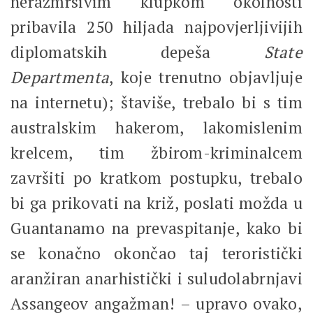
nerazmrsivim klupkom okolnosti
pribavila 250 hiljada najpovjerljivijih
diplomatskih depeša
State
Departmenta
, koje trenutno objavljuje
na internetu); štaviše, trebalo bi s tim
australskim hakerom, lakomislenim
krelcem, tim žbirom-kriminalcem
završiti po kratkom postupku, trebalo
bi ga prikovati na križ, poslati možda u
Guantanamo na prevaspitanje, kako bi
se konačno okončao taj teroristički
aranžiran anarhistički i suludolabrnjavi
Assangeov angažman! – upravo ovako,