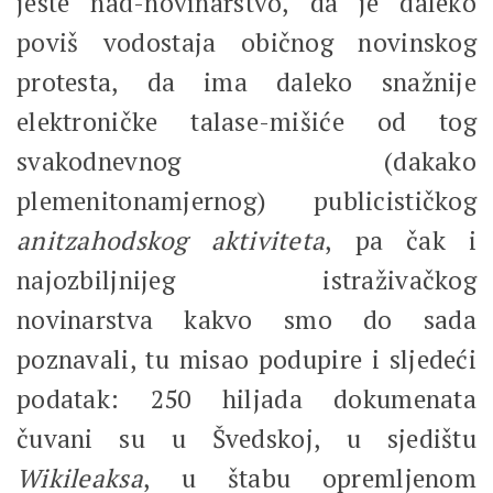
jeste nad-novinarstvo, da je daleko
poviš vodostaja običnog novinskog
protesta, da ima daleko snažnije
elektroničke talase-mišiće od tog
svakodnevnog (dakako
plemenitonamjernog) publicističkog
anitzahodskog aktiviteta
, pa čak i
najozbiljnijeg istraživačkog
novinarstva kakvo smo do sada
poznavali, tu misao podupire i sljedeći
podatak: 250 hiljada dokumenata
čuvani su u Švedskoj, u sjedištu
Wikileaksa
, u štabu opremljenom