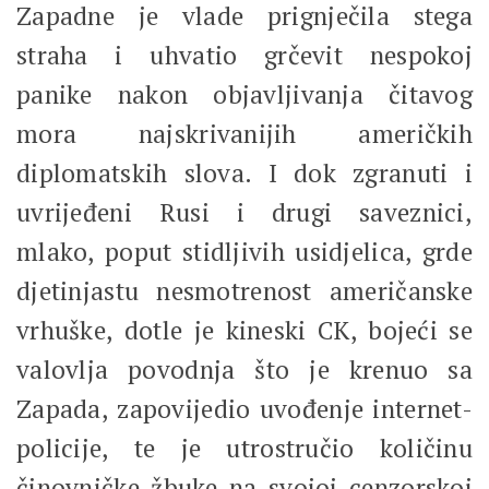
Zapadne je vlade prignječila stega
straha i uhvatio grčevit nespokoj
panike nakon objavljivanja čitavog
mora najskrivanijih američkih
diplomatskih slova. I dok zgranuti i
uvrijeđeni Rusi i drugi saveznici,
mlako, poput stidljivih usidjelica, grde
djetinjastu nesmotrenost američanske
vrhuške, dotle je kineski CK, bojeći se
valovlja povodnja što je krenuo sa
Zapada, zapovijedio uvođenje internet-
policije, te je utrostručio količinu
činovničke žbuke na svojoj cenzorskoj