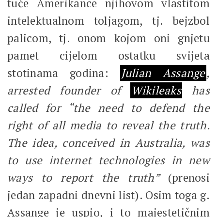
tuče Amerikance njihovom vlastitom
intelektualnom toljagom, tj. bejzbol
palicom, tj. onom kojom oni gnjetu
pamet cijelom ostatku svijeta
stotinama godina:
Julian Assange
,
arrested founder of
Wikileaks
has
called for “the need to defend the
right of all media to reveal the truth.
The idea, conceived in Australia, was
to use internet technologies in new
ways to report the truth”
(prenosi
jedan zapadni dnevni list). Osim toga g.
Assange je uspio, i to majestetičnim