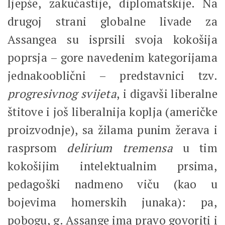
ljepše, zakučastije, diplomatskije. Na
drugoj strani globalne livade za
Assangea su isprsili svoja kokošija
poprsja – gore navedenim kategorijama
jednakooblični – predstavnici tzv.
progresivnog svijeta
, i digavši liberalne
štitove i još liberalnija koplja (američke
proizvodnje), sa žilama punim žerava i
rasprsom
delirium tremensa
u tim
kokošijim intelektualnim prsima,
pedagoški nadmeno viču (kao u
bojevima homerskih junaka): pa,
pobogu, g. Assange ima pravo govoriti i