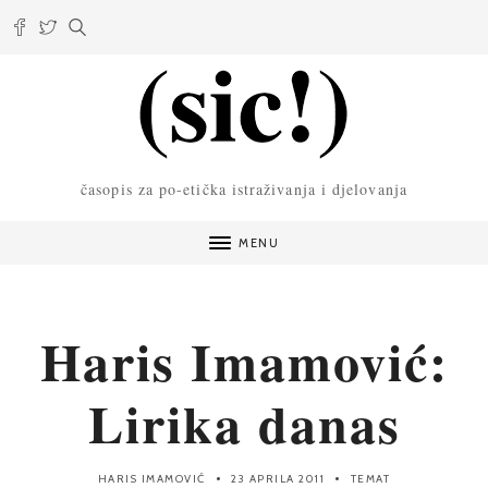
časopis za po-etička istraživanja i djelovanja
MENU
Haris Imamović:
Lirika danas
HARIS IMAMOVIĆ
23 APRILA 2011
TEMAT