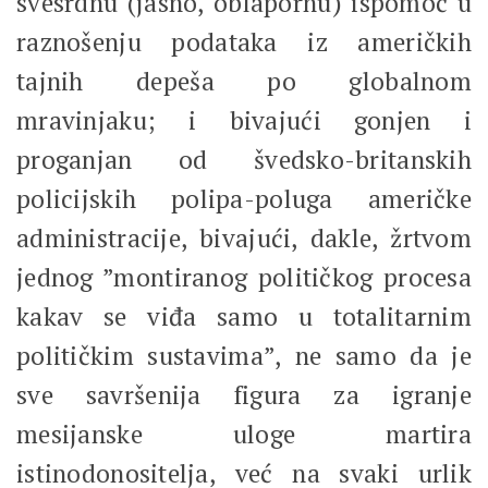
svesrdnu (jasno, oblapornu) ispomoć u
raznošenju podataka iz američkih
tajnih depeša po globalnom
mravinjaku; i bivajući gonjen i
proganjan od švedsko-britanskih
policijskih polipa-poluga američke
administracije, bivajući, dakle, žrtvom
jednog ”montiranog političkog procesa
kakav se viđa samo u totalitarnim
političkim sustavima”, ne samo da je
sve savršenija figura za igranje
mesijanske uloge martira
istinodonositelja, već na svaki urlik