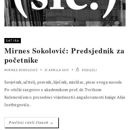
SATIRA
Mirnes Sokolović: Predsjednik za
početnike
MIRNES SOKOLOVIĆ
21 APRILA 2011
PODIJELI
Savjetnik, učitelj, pravnik, liječnik, mislilac, pisac svoga naroda
Po-etički razgovor s akademikom prof. dr. Tvrtkom
Kulenovićem o prosedeu i vrijednosti i angažovanosti knjige Alije
Izetbegovića..
→
Pročitaj cijeli članak