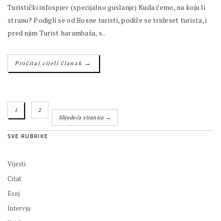
Turistički infospjev (specijalno guslanje) Kuda ćemo, na koju li
stranu? Podigli se od Bosne turisti, podiže se trideset turista, i
pred njim Turist harambaša, s..
→
Pročitaj cijeli članak
1
2
Slijedeća stranica →
SVE RUBRIKE
Vijesti
Citat
Esej
Intervju