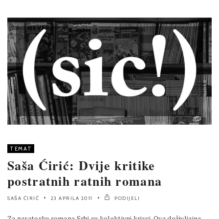
TEMAT
Saša Ćirić: Dvije kritike
postratnih ratnih romana
SAŠA ĆIRIĆ
23 APRILA 2011
PODIJELI
Za naratorku romana Srbi su kolektivni krivci. Ova doživljajna