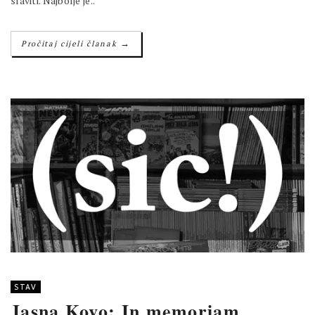
slaviti. Najbolje je..
→
Pročitaj cijeli članak
STAV
Jasna Kovo: In memoriam