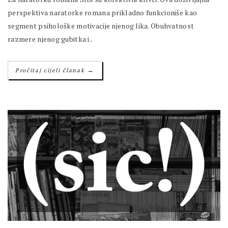
perspektiva naratorke romana prikladno funkcioniše kao
segment psihološke motivacije njenog lika. Obuhvatnost
razmere njenog gubitka i..
→
Pročitaj cijeli članak