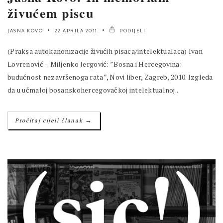
živućem piscu
JASNA KOVO
22 APRILA 2011
PODIJELI
(Praksa autokanonizacije živućih pisaca/intelektualaca) Ivan
Lovrenović – Miljenko Jergović: ”Bosna i Hercegovina:
budućnost nezavršenoga rata”, Novi liber, Zagreb, 2010. Izgleda
da u učmaloj bosanskohercegovačkoj intelektualnoj..
→
Pročitaj cijeli članak