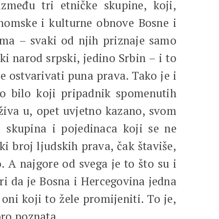
između tri etničke skupine, koji,
onomske i kulturne obnove Bosne i
izma – svaki od njih priznaje samo
i narod srpski, jedino Srbin – i to
e ostvarivati puna prava. Tako je i
o bilo koji pripadnik spomenutih
uživa u, opet uvjetno kazano, svom
j skupina i pojedinaca koji se ne
ki broj ljudskih prava, čak štaviše,
 A najgore od svega je to što su i
ri da je Bosna i Hercegovina jedna
oni koji to žele promijeniti. To je,
bro poznata.