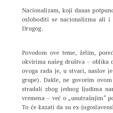
Nacionalizam, koji danas potpuno
osloboditi se nacionalizma ali i
Drugog.
Povodom ove teme, želim, pored 
okvirima našeg društva – oblika 
ovoga rada je, u stvari, naslov j
grupe). Dakle, ne govorim ovom p
stradali zbog jednog ljudima na
vremena – već o „unutrašnjim“ pos
To će kazati da su ex-jugoslavensk