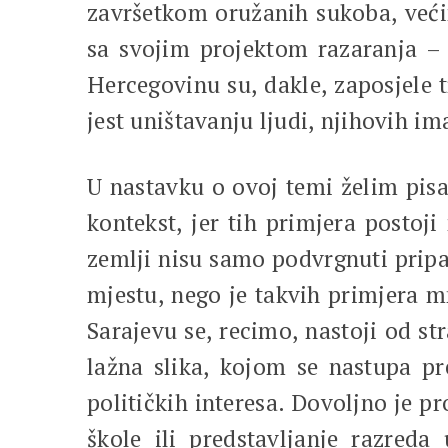
završetkom oružanih sukoba, većin
sa svojim projektom razaranja – 
Hercegovinu su, dakle, zaposjele 
jest uništavanju ljudi, njihovih im
U nastavku o ovoj temi želim pisa
kontekst, jer tih primjera postoj
zemlji nisu samo podvrgnuti pripa
mjestu, nego je takvih primjera mn
Sarajevu se, recimo, nastoji od str
lažna slika, kojom se nastupa p
političkih interesa. Dovoljno je p
škole ili predstavljanje razred