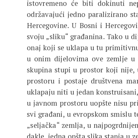
istovremeno će biti dokinuti nep
održavajući jedno paralizirano s
Hercegovine. U Bosni i Hercegovin
svoju „sliku“ građanina. Tako u di
onaj koji se uklapa u tu primitivn
u onim dijelovima ove zemlje u 
skupina stupi u prostor koji nije
prostoru i postaje društvena mar
uklapaju niti u jedan konstruisani,
u javnom prostoru uopšte nisu pri
svi građani, u evropskom smislu t
„seljačka“ zemlja, u najpogrdnijem 
dakle, jedna opšta slika stanja u 