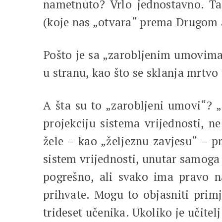
nametnuto? Vrlo jednostavno. Ta
(koje nas „otvara“ prema Drugom a
Pošto je sa „zarobljenim umovima“
u stranu, kao što se sklanja mrtvo t
A šta su to „zarobljeni umovi“? „
projekciju sistema vrijednosti, ne
žele – kao „željeznu zavjesu“ – p
sistem vrijednosti, unutar samoga s
pogrešno, ali svako ima pravo na
prihvate. Mogu to objasniti primj
trideset učenika. Ukoliko je učite