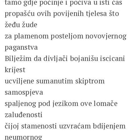
tamo gdje počinje i počiva u isti čas
propašću ovih povijenih tjelesa što
žeđu žude
za plamenom posteljom novovjernog
paganstva
Bilježim da divljači bojanišu iscicani
krijest
ucviljene sumanutim skiptrom
samospjeva
spaljenog pod jezikom ove lomače
zaluđenosti
čijoj stamenosti uzvraćam bdijenjem
neumornog