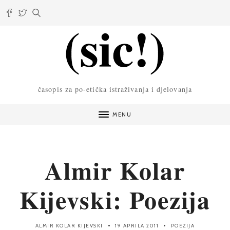
časopis za po-etička istraživanja i djelovanja
MENU
Almir Kolar
Kijevski: Poezija
ALMIR KOLAR KIJEVSKI
19 APRILA 2011
POEZIJA