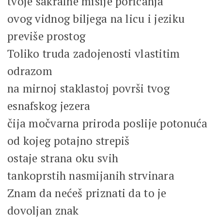
tvoje sakralne misije poricanja
ovog vidnog biljega na licu i jeziku
previše prostog
Toliko truda zadojenosti vlastitim
odrazom
na mirnoj staklastoj površi tvog
esnafskog jezera
čija močvarna priroda poslije potonuća
od kojeg potajno strepiš
ostaje strana oku svih
tankoprstih nasmijanih strvinara
Znam da nećeš priznati da to je
dovoljan znak