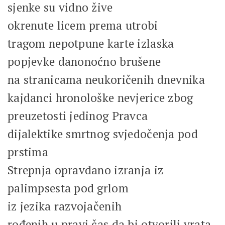
sjenke su vidno žive
okrenute licem prema utrobi
tragom nepotpune karte izlaska
popjevke danonoćno brušene
na stranicama neukoričenih dnevnika
kajdanci hronološke nevjerice zbog
preuzetosti jedinog Pravca
dijalektike smrtnog svjedočenja pod
prstima
Strepnja opravdano izranja iz
palimpsesta pod grlom
iz jezika razvojačenih
rođenih u pravi čas da bi otvorili vrata