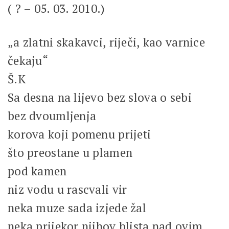
( ? – 05. 03. 2010.)
„a zlatni skakavci, riječi, kao varnice
čekaju“
Š.K
Sa desna na lijevo bez slova o sebi
bez dvoumljenja
korova koji pomenu prijeti
što preostane u plamen
pod kamen
niz vodu u rascvali vir
neka muze sada izjede žal
neka prijekor njihov blista nad ovim