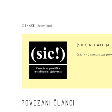
OZNAKE
četvrtibroj
(SIC!) REDAKCIJA
(sic!) - časopis za po‐
POVEZANI ČLANCI