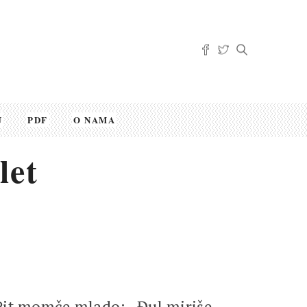
U
PDF
O NAMA
let
 Pit momče mlado: „Đul miriše,