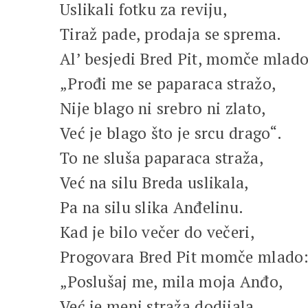
Uslikali fotku za reviju,
Tiraž pade, prodaja se sprema.
Al’ besjedi Bred Pit, momče mlado
„Prođi me se paparaca stražo,
Nije blago ni srebro ni zlato,
Već je blago što je srcu drago“.
To ne sluša paparaca straža,
Već na silu Breda uslikala,
Pa na silu slika Anđelinu.
Kad je bilo večer do večeri,
Progovara Bred Pit momče mlado
„Poslušaj me, mila moja Anđo,
Već je meni straža dodijala,