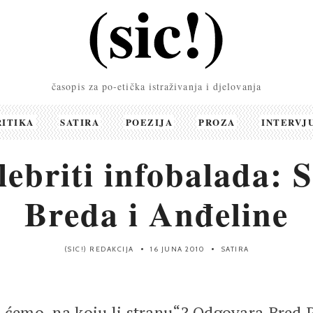
časopis za po-etička istraživanja i djelovanja
RITIKA
SATIRA
POEZIJA
PROZA
INTERVJ
lebriti infobalada: S
Breda i Anđeline
(SIC!) REDAKCIJA
16 JUNA 2010
SATIRA
a ćemo, na koju li stranu“? Odgovara Bred