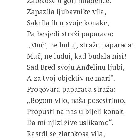
Zatekoše u gori mladence.
Zapazila ljubavnike vila,
Sakrila ih u svoje konake,
Pa besjedi straži paparaca:
„Muč’, ne luduj, stražo paparaca!
Muč, ne luduj, kad budala nisi!
Sad Bred svoju Anđelinu ljubi,
A za tvoj objektiv ne mari“.
Progovara paparaca straža:
„Bogom vilo, naša posestrimo,
Propusti na nas u bijeli konak,
Da mi njizi žive uslikamo“.
Rasrdi se zlatokosa vila,