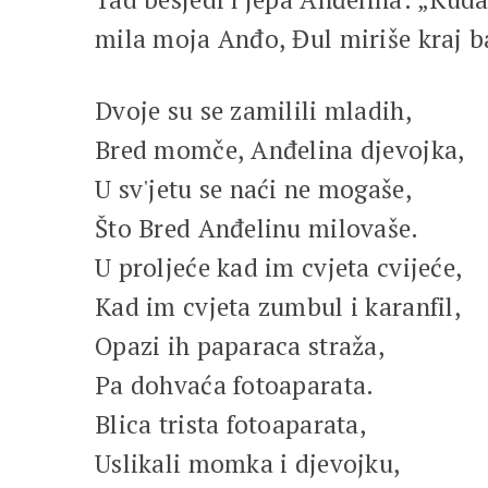
mila moja Anđo, Đul miriše kraj b
Dvoje su se zamilili mladih,
Bred momče, Anđelina djevojka,
U sv'jetu se naći ne mogaše,
Što Bred Anđelinu milovaše.
U proljeće kad im cvjeta cvijeće,
Kad im cvjeta zumbul i karanfil,
Opazi ih paparaca straža,
Pa dohvaća fotoaparata.
Blica trista fotoaparata,
Uslikali momka i djevojku,