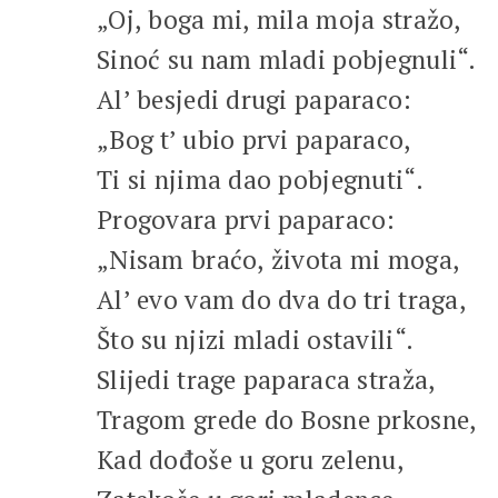
„Oj, boga mi, mila moja stražo,
Sinoć su nam mladi pobjegnuli“.
Al’ besjedi drugi paparaco:
„Bog t’ ubio prvi paparaco,
Ti si njima dao pobjegnuti“.
Progovara prvi paparaco:
„Nisam braćo, života mi moga,
Al’ evo vam do dva do tri traga,
Što su njizi mladi ostavili“.
Slijedi trage paparaca straža,
Tragom grede do Bosne prkosne,
Kad dođoše u goru zelenu,