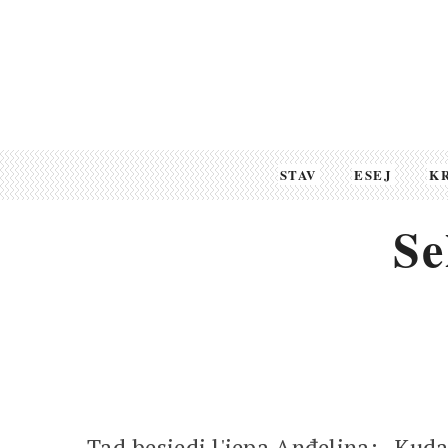
STAV
ESEJ
K
Se
Tad besjedi l'jepa Anđelina: „Kud