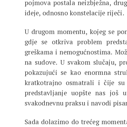
pojmova postala neizbježna, drugi
ideje, odnosno konstelacije riječi.
U drugom momentu, kojeg se pone
gdje se otkriva problem preds
greškama i nemogućnostima. Možd
na sudove. U svakom slučaju, pro
pokazujući se kao enormna strukt
kratkotrajno osmatrali i čije s
predstavljanje uopšte nas još u
svakodnevnu praksu i navodi pisan
Sada dolazimo do trećeg momenta,