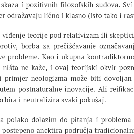
iskaza i pozitivnih filozofskih sudova. Sv
r odražavaju lično i klasno (isto tako i ras
viđenje teorije pod relativizam ili skepti
aprotiv, borba za prečišćavanje označavan
ve probleme. Kao i ukupna kontradiktorno
 ništa ne kaže, i ovaj teorijski okvir po
i primjer neologizma može biti dovoljan
putem postnaturalne inovacije. Ali reifik
orbira i neutralizira svaki pokušaj.
 polako dolazim do pitanja i problema t
a postepeno anektira područja tradicionalni