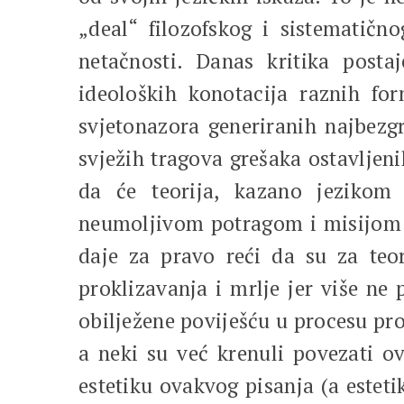
„deal“ filozofskog i sistematično
netačnosti. Danas kritika postaj
ideoloških konotacija raznih for
svjetonazora generiranih najbezgr
svježih tragova grešaka ostavljen
da će teorija, kazano jezikom 
neumoljivom potragom i misijom un
daje za pravo reći da su za teori
proklizavanja i mrlje jer više ne 
obilježene poviješću u procesu pr
a neki su već krenuli povezati o
estetiku ovakvog pisanja (a estet