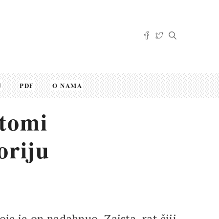
U
PDF
O NAMA
tomi
oriju
je je on nadahnuo. Zaista, rat čiji