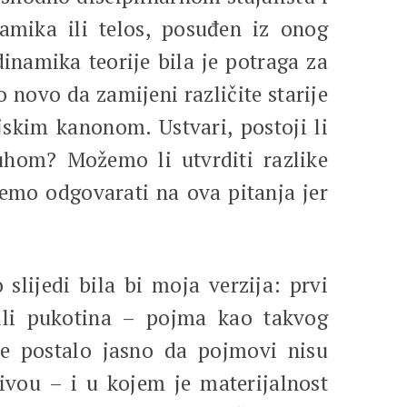
amika ili telos, posuđen iz onog
inamika teorije bila je potraga za
 novo da zamijeni različite starije
jskim kanonom. Ustvari, postoji li
uhom? Možemo li utvrditi razlike
emo odgovarati na ova pitanja jer
slijedi bila bi moja verzija: prvi
ili pukotina – pojma kao takvog
je postalo jasno da pojmovi nisu
ivou – i u kojem je materijalnost