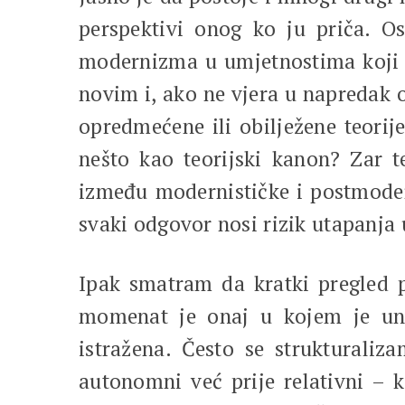
perspektivi onog ko ju priča. O
modernizma u umjetnostima koji vi
novim i, ako ne vjera u napredak o
opredmećene ili obilježene teorij
nešto kao teorijski kanon? Zar 
između modernističke i postmoder
svaki odgovor nosi rizik utapanja 
Ipak smatram da kratki pregled po
momenat je onaj u kojem je unu
istražena. Često se strukturali
autonomni već prije relativni – 