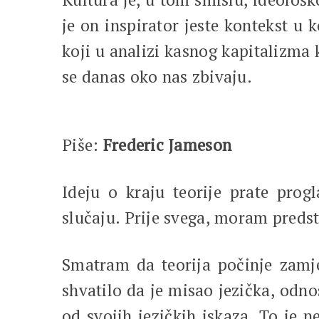
je on inspirator jeste kontekst u
koji u analizi kasnog kapitalizma
se danas oko nas zbivaju.
Piše:
Frederic Jameson
Ideju o kraju teorije prate pro
slučaju. Prije svega, moram predst
Smatram da teorija počinje zamjen
shvatilo da je misao jezička, odn
od svojih jezičkih iskaza. To je n