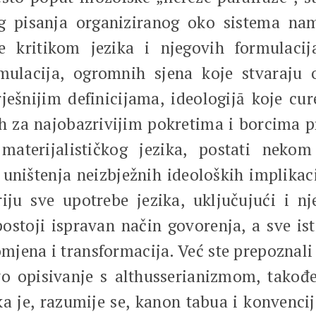
g pisanja organiziranog oko sistema namj
e kritikom jezika i njegovih formulacij
mulacija, ogromnih sjena koje stvaraju o
ješnijim definicijama, ideologijā koje cu
ih za najobazrivijim pokretima i borcima p
materijalističkog jezika, postati nekom
ištenja neizbježnih ideoloških implikacij
ju sve upotrebe jezika, uključujući i nj
postoji ispravan način govorenja, a sve is
omjena i transformacija. Već ste prepoznal
vo opisivanje s althusserianizmom
,
takođe
ika je, razumije se, kanon tabua i konvenci