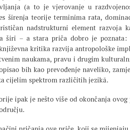
vljanja (a to je vjerovanje u razdvojeno
s širenja teorije terminima rata, dominacij
rističan nadstrukturni element razvoja k
 širi – a stara priča dobro je poznata: 
njiževna kritika razvija antropološke impl
štvenim naukama, pravu i drugim kulturalni
pisao bih kao prevođenje naveliko, zamjen
a cijelim spektrom različitih jezikā.
orije ipak je nešto više od okončanja ovog
odručju.
načini pričanja ove priče, koji se mijenjaju