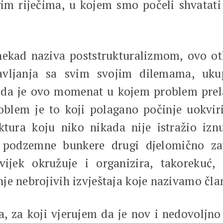
m riječima, u kojem smo počeli shvatati 
kad naziva poststrukturalizmom, ovo otkr
tavljanja sa svim svojim dilemama, uku
a je ovo momenat u kojem problem prelazi
blem je to koji polagano počinje uokviriv
ura koju niko nikada nije istražio iznut
u podzemne bunkere drugi djelomično zav
vijek okružuje i organizira, takorekuć
je nebrojivih izvještaja koje nazivamo čl
 za koji vjerujem da je nov i nedovoljno 