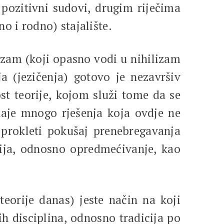
i pozitivni sudovi, drugim riječima
no i rodno) stajalište.
cizam (koji opasno vodi u nihilizam
ja (jezičenja) gotovo je nezavršiv
st teorije, kojom služi tome da se
znaje mnogo rješenja koja ovdje ne
 prokleti pokušaj prenebregavanja
acija, odnosno opredmećivanje, kao
eorije danas) jeste način na koji
h disciplina, odnosno tradicija po