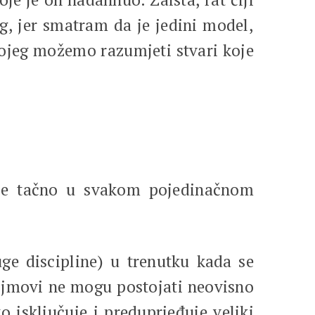
g, jer smatram da je jedini model,
kojeg možemo razumjeti stvari koje
nije tačno u svakom pojedinačnom
uge discipline) u trenutku kada se
pojmovi ne mogu postojati neovisno
o isključuje i preduprjeđuje veliki