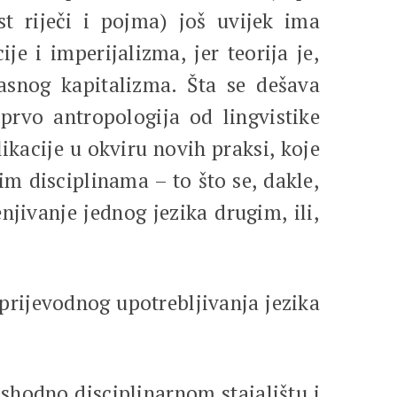
st riječi i pojma) još uvijek ima
e i imperijalizma, jer teorija je,
asnog kapitalizma. Šta se dešava
prvo antropologija od lingvistike
ikacije u okviru novih praksi, koje
m disciplinama – to što se, dakle,
jivanje jednog jezika drugim, ili,
 prijevodnog upotrebljivanja jezika
 shodno disciplinarnom stajalištu i