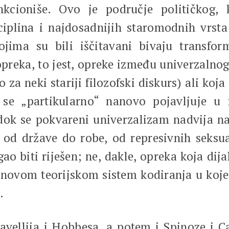
unkcioniše. Ovo je područje političkog, 
iplina i najdosadnijih staromodnih vrsta
ojima su bili iščitavani bivaju transfor
opreka, to jest, opreke između univerzalno
 za neki stariji filozofski diskurs) ali k
se „partikularno“ nanovo pojavljuje u f
 dok se pokvareni univerzalizam nadvija 
, od države do robe, od represivnih seksu
ao biti riješen; ne, dakle, opreka koja dij
m novom teorijskom sistem kodiranja u koje
.
llija i Hobbesa, a potem i Spinoze i Car