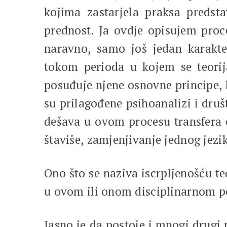
kojima zastarjela praksa predsta
prednost. Ja ovdje opisujem proce
naravno, samo još jedan karakte
tokom perioda u kojem se teorija
posuđuje njene osnovne principe, k
su prilagođene psihoanalizi i dru
dešava u ovom procesu transfera o
štaviše, zamjenjivanje jednog jezik
Ono što se naziva iscrpljenošću te
u ovom ili onom disciplinarnom p
Jasno je da postoje i mnogi drugi 