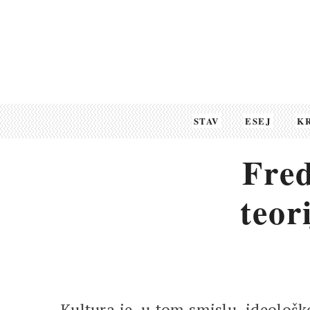
STAV
ESEJ
K
Fre
teor
Kultura je, u tom smislu, ideološk