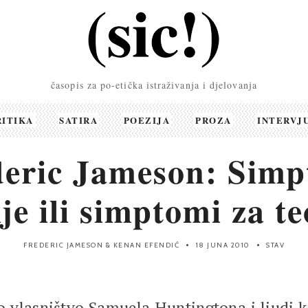
časopis za po-etička istraživanja i djelovanja
RITIKA
SATIRA
POEZIJA
PROZA
INTERVJ
deric Jameson: Simp
ije ili simptomi za te
FREDERIC JAMESON
&
KENAN EFENDIĆ
18 JUNA 2010
STAV
o vlasništvo Samuela Huntingtona i ljudi ko