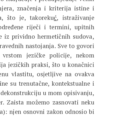
era, značenja i kriterija istine i
a, što je, takoreku
ć
, istraživanje
dređene riječi i termini, upitnih
re iz prividno hermetičnih sudova,
ravednih nastojanja. Sve to govori
 vrstom jezičke policije, nekom
a jezičkih praksi, što u konačnici
enu vlastitu, osjetljive na ovakva
tine su trenutačne, kontekstualne i
i dekonstrukciju u mom opisivanju,
r. Zaista možemo zasnovati neku
ja): njen osnovni zakon odnosio bi