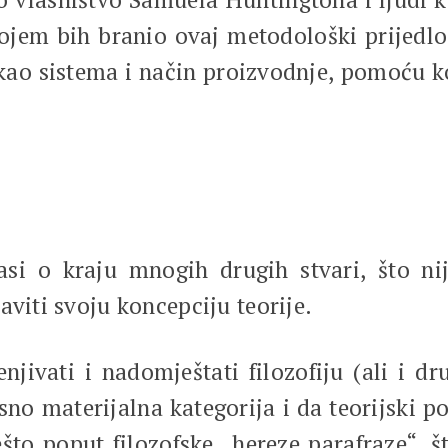
 kojem bih branio ovaj metodološki prijedlo
 kao sistema i način proizvodnje, pomoću 
glasi o kraju mnogih drugih stvari, što 
aviti svoju koncepciju teorije.
jivati i nadomještati filozofiju (ali i dr
osno materijalna kategorija i da teorijski 
ešto poput filozofske „hereze parafraze“, št