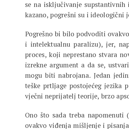
se na isključivanje supstantivnih 
kazano, pogrešni su i ideologični je
Pogrešno bi bilo podvoditi ovakvo 
i intelektualnu paralizu), jer, n
proces, koji neprestano stvara no
izrekne argument a da se, ustvari
mogu biti nabrojana. Jedan jedin
teške prtljage postojećeg jezika 
vječni neprijatelj teorije, brzo aps
Ono što sada treba napomenuti (a
ovakvo viđenja mišljenje i pisanj