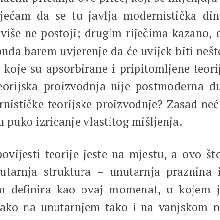
sjećam da se tu javlja modernistička din
še ne postoji; drugim riječima kazano, d
nda barem uvjerenje da će uvijek biti nešto
e koje su apsorbirane i pripitomljene teori
teorijska proizvodnja nije postmodērna d
nističke teorijske proizvodnje? Zasad neć
u puko izricanje vlastitog mišljenja.
vijesti teorije jeste na mjestu, a ovo što 
tarnja struktura – unutarnja praznina 
zam definira kao ovaj momenat, u kojem 
kako na unutarnjem tako i na vanjskom n