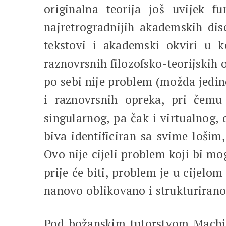
originalna teorija još uvijek f
najretrogradnijih akademskih disc
tekstovi i akademski okviri u k
raznovrsnih filozofsko-teorijskih 
po sebi nije problem (možda jedino
i raznovrsnih opreka, pri čemu 
singularnog, pa čak i virtualnog,
biva identificiran sa svime lošim
Ovo nije cijeli problem koji bi mog
prije će biti, problem je u cijelo
nanovo oblikovano i strukturirano
Pod božanskim tutorstvom Machiave