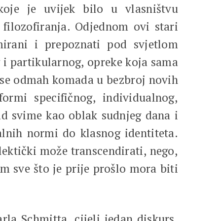
koje je uvijek bilo u vlasništvu
 filozofiranja. Odjednom ovi stari
mirani i prepoznati pod svjetlom
g i partikularnog, opreke koja sama
oja se odmah komada u bezbroj novih
ormi specifičnog, individualnog,
nad svime kao oblak sudnjeg dana i
alnih normi do klasnog identiteta.
alektički može transcendirati, nego,
m sve što je prije prošlo mora biti
la Schmitta, cijeli jedan diskurs,