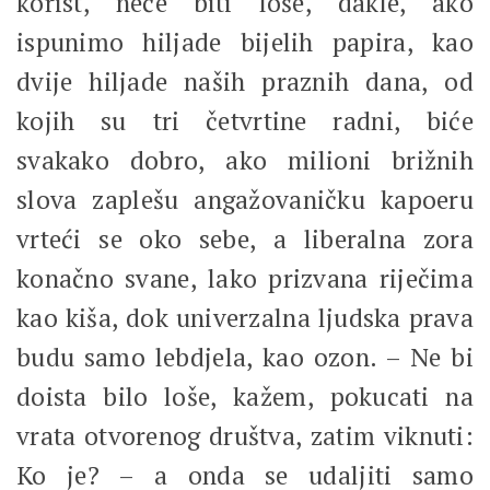
korist, neće biti loše, dakle, ako
ispunimo hiljade bijelih papira, kao
dvije hiljade naših praznih dana, od
kojih su tri četvrtine radni, biće
svakako dobro, ako milioni brižnih
slova zaplešu angažovaničku kapoeru
vrteći se oko sebe, a liberalna zora
konačno svane, lako prizvana riječima
kao kiša, dok univerzalna ljudska prava
budu samo lebdjela, kao ozon. – Ne bi
doista bilo loše, kažem, pokucati na
vrata otvorenog društva, zatim viknuti:
Ko je? – a onda se udaljiti samo