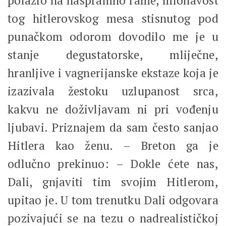
polazio na naspramno rame, mlohavost
tog hitlerovskog mesa stisnutog pod
punačkom odorom dovodilo me je u
stanje degustatorske, mliječne,
hranljive i vagnerijanske ekstaze koja je
izazivala žestoku uzlupanost srca,
kakvu ne doživljavam ni pri vođenju
ljubavi. Priznajem da sam često sanjao
Hitlera kao ženu. – Breton ga je
odlučno prekinuo: – Dokle ćete nas,
Dali, gnjaviti tim svojim Hitlerom,
upitao je. U tom trenutku Dali odgovara
pozivajući se na tezu o nadrealističkoj