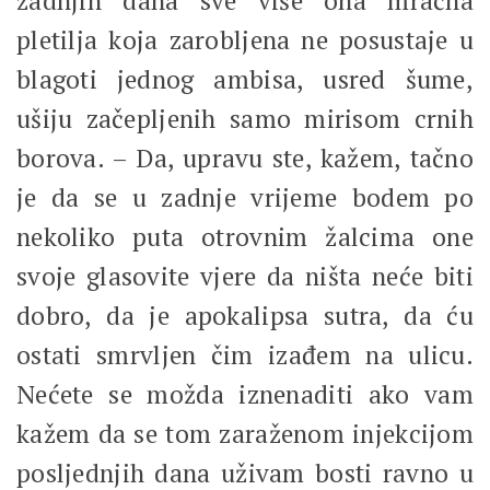
zadnjih dana sve više ona mračna
pletilja koja zarobljena ne posustaje u
blagoti jednog ambisa, usred šume,
ušiju začepljenih samo mirisom crnih
borova. – Da, upravu ste, kažem, tačno
je da se u zadnje vrijeme bodem po
nekoliko puta otrovnim žalcima one
svoje glasovite vjere da ništa neće biti
dobro, da je apokalipsa sutra, da ću
ostati smrvljen čim izađem na ulicu.
Nećete se možda iznenaditi ako vam
kažem da se tom zaraženom injekcijom
posljednjih dana uživam bosti ravno u