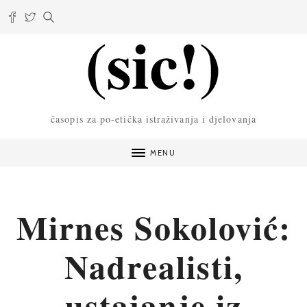
časopis za po-etička istraživanja i djelovanja
MENU
Mirnes Sokolović:
Nadrealisti,
ustajanje iz