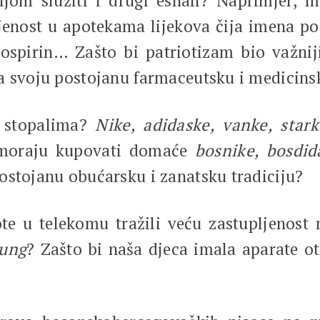
om služiti i drugi esnafi? Naprimjer, mo
ljenost u apotekama lijekova čija imena p
bospirin… Zašto bi patriotizam bio važni
a svoju postojanu farmaceutsku i medicinsk
a stopalima?
Nike, adidaske, vanke, star
vi moraju kupovati domaće
bosnike, bosdid
ostojanu obućarsku i zanatsku tradiciju?
riote u telekomu tražili veću zastupljenost
sung
? Zašto bi naša djeca imala aparate ot