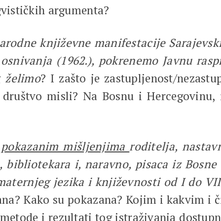
gvističkih argumenta?
rodne književne manifestacije Sarajevski 
 osnivanja (1962.), pokrenemo Javnu ra
g
želimo
? I zašto je zastupljenost/nezast
ruštvo misli? Na Bosnu i Hercegovinu, ili
ć
pokazanim mišljenjima
roditelja, nasta
bibliotekara i, naravno, pisaca iz Bosne
aternjeg jezika i književnosti od I do V
ana? Kako su pokazana? Kojim i kakvim i či
metode i rezultati tog istraživanja dostupni