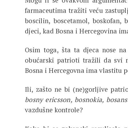
Mogu li se ovakvom argumentacij
farmaceutima tražiti veću zastup
boscilin, boscetamol, boskofan, 
djeci, kad Bosna i Hercegovina im
Osim toga, šta ta djeca nose n
obućarski patrioti tražili da s
Bosna i Hercegovna ima vlastitu p
Ili, zašto ne bi (ne)gorljive pat
bosny ericsson, bosnokia, bosan
vazdušne kontrole?