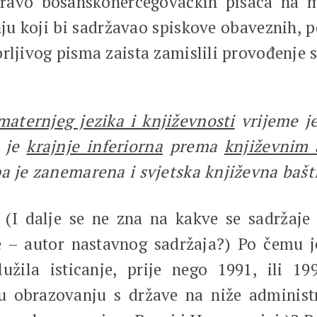
 pravo bosanskohercegovačkih pisaca na
koji bi sadržavao spiskove obaveznih, po
rljivog pisma zaista zamislili provođenje 
maternjeg jezika i književnosti
vrijeme j
je
krajnje inferiorna
prema
književnim 
pa je zanemarena i svjetska književna bašt
(I dalje se ne zna na kakve se sadržaje 
e – autor nastavnog sadržaja?) Po čemu 
žila isticanje, prije nego 1991, ili 1
 obrazovanju s države na niže administra