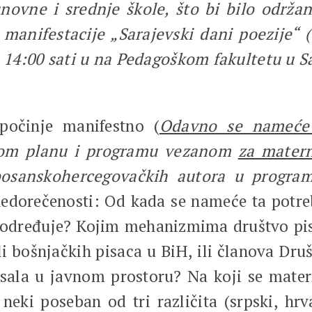
snovne i srednje škole, što bi bilo održ
anifestacije „Sarajevski dani poezije“ (1
u 14:00 sati u na Pedagoškom fakultetu u S
počinje manifestno (
Odavno se nameće 
om planu i programu vezanom
za matern
 bosanskohercegovačkih autora u program
nedorečenosti: Od kada se nameće ta potreb
 određuje? Kojim mehanizmima društvo pis
li bošnjačkih pisaca u BiH, ili članova Dru
nisala u javnom prostoru? Na koji se matern
 neki poseban od tri različita (srpski, hrva