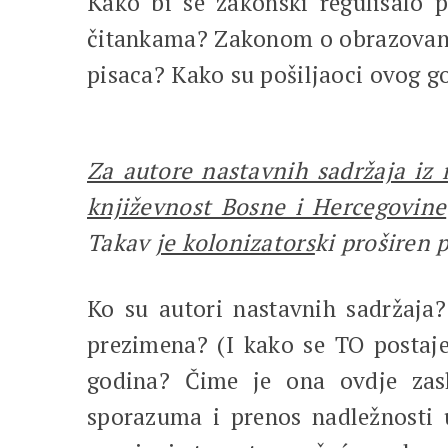
Kako bi se zakonski regulisalo
čitankama? Zakonom o obrazovanju 
pisaca? Kako su pošiljaoci ovog go
Za autore nastavnih sadržaja iz 
književnost Bosne i Hercegovine
Takav
je kolonizators
ki proširen 
Ko su autori nastavnih sadržaja? 
prezimena? (I kako se TO postaj
godina? Čime je ona ovdje zaslu
sporazuma i prenos nadležnosti u