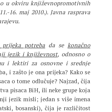
ano u okviru književnopromotivnih
1.-16. maj 2010.). Javna rasprava
arajevu.
prijeka potreba
da se
konačno
ji jezik i književnost
, odnosno o
u i lektiri za osnovne i srednje
a, i zašto je ona prijeka? Kako se
aca o tome odlučuje? Najzad, čija
štva pisaca BiH, ili neke grupe koja
ji jezik misli; jedan s više imena
tski, bosanski), čija je različitost