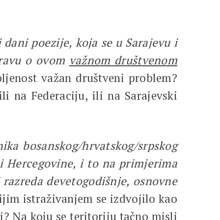
dani poezije, koja se u Sarajevu i
spravu o ovom
važnom društvenom
upljenost važan društveni problem?
 na Federaciju, ili na Sarajevski
vnika bosanskog/hrvatskog/srpskog
 i Hercegovine, i to na primjerima
II razreda devetogodišnje, osnovne
jim istraživanjem se izdvojilo kao
? Na koju se teritoriju tačno misli