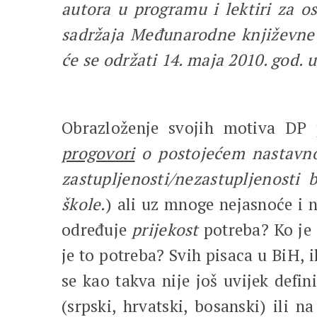
autora u programu i lektiri za o
sadržaja Međunarodne književne m
će se održati 14. maja 2010. god. 
Obrazloženje svojih motiva DP 
progovori
o postojećem nastavn
zastupljenosti/nezastupljenosti
škole.
) ali uz mnoge nejasnoće i 
određuje
prijekost
potreba? Ko je
je to potreba? Svih pisaca u BiH, i
se kao takva nije još uvijek defi
(srpski, hrvatski, bosanski) ili na