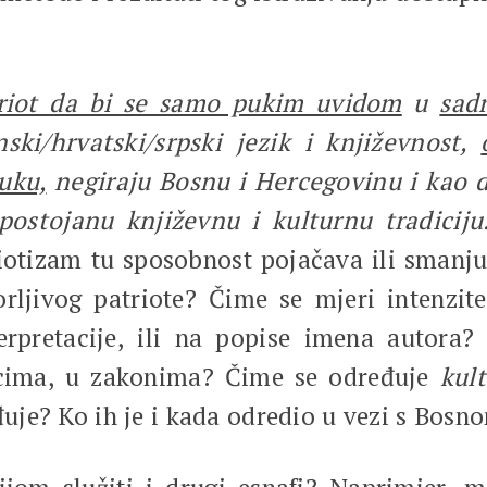
triot da bi se samo pukim uvidom
u
sad
ki/hrvatski/srpski jezik i književnost,
uku,
negiraju Bosnu i Hercegovinu i kao 
postojanu književnu i kulturnu tradicij
riotizam tu sposobnost pojačava ili smanju
orljivog patriote? Čime se mjeri intenzite
terpretacije, ili na popise imena autora?
cima, u zakonima? Čime se određuje
kult
eđuje? Ko ih je i kada odredio u vezi s Bo