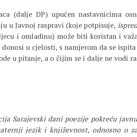
aca (dalje DP) upućen nastavnicima osn
ju u Javnoj raspravi (koje potpisuje,
ispre
jecu i omladinu) može biti koristan i važa
donosi u cjelosti, s namjerom da se ispita k
vode u pitanje, a o čijim se i dalje ne vodi r
cija Sarajevski dani poezije pokreću jav
ernji jezik i književnost, odnosno o zas