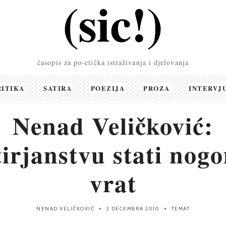
časopis za po-etička istraživanja i djelovanja
RITIKA
SATIRA
POEZIJA
PROZA
INTERVJ
Nenad Veličković:
irjanstvu stati nog
vrat
NENAD VELIČKOVIĆ
2 DECEMBRA 2010
TEMAT