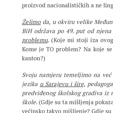
proizvod nacionalističkih a ne lin
Želimo
da, u okviru velike Međuna
BiH održava po 49. put od njena
problemu
.
(Koje mi stoji iza ovo
Kome je TO problem? Na koje se d
kanton?)
Svoju namjeru temeljimo na ve
jezika
u Sarajevu i šire,
pedagoga, 
predviđenog školskog gradiva iz m
škole.
(Gdje su ta mišljenja pokaz
većinsko takvo mišljenje? Gdje su 