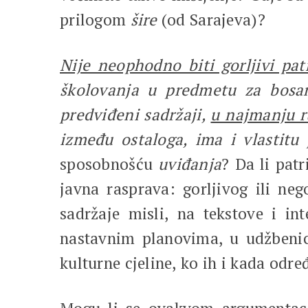
prilogom
šire
(od Sarajeva)?
Nije neophodno biti gorljivi pa
školovanja u predmetu za bosans
predviđeni sadržaji,
u najmanju r
između ostaloga, ima i vlastitu 
sposobnošću
uviđanja
? Da li pat
javna rasprava: gorljivog ili neg
sadržaje misli, na tekstove i in
nastavnim planovima, u udžbeni
kulturne cjeline, ko ih i kada odr