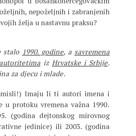
 monopol u bosankohercegovačkim
željnih, nepoželjnih i zabranjenih
svojih želja u nastavnu praksu?
e stalo
1990. godine
, a
savremena
autoritetima
iz
Hrvatske i Srbije
.
ina za djecu i mlade.
misli!) Imaju li ti autori imena i
je u protoku vremena važna 1990.
995. (godina dejtonskog mirovnog
tivne jedinice) ili 2003. (godina