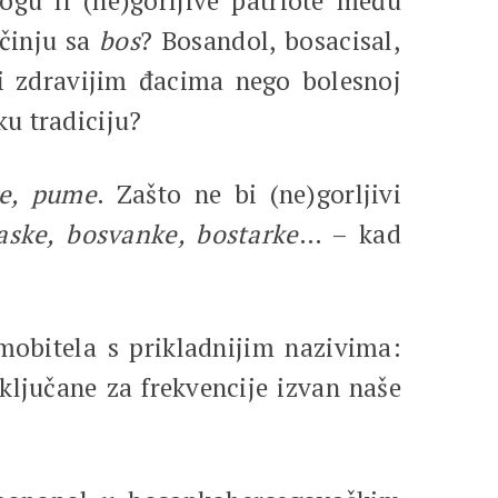
gu li (ne)gorljive patriote među
očinju sa
bos
? Bosandol, bosacisal,
ji zdravijim đacima nego bolesnoj
u tradiciju?
ke, pume
. Zašto ne bi (ne)gorljivi
aske, bosvanke, bostarke
… – kad
 mobitela s prikladnijim nazivima:
ključane za frekvencije izvan naše