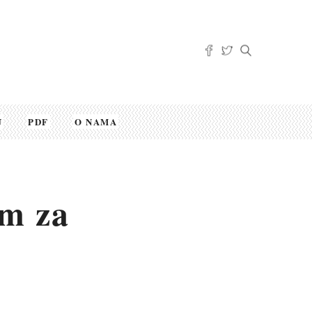
U
PDF
O NAMA
om za