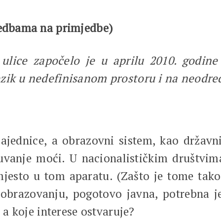
jedbama na primjedbe)
 ulice započelo je u aprilu 2010. godi
ezik u nedefinisanom prostoru i na neodre
jednice, a obrazovni sistem, kao državni 
čuvanje moći. U nacionalističkim društvim
jesto u tom aparatu. (Zašto je tome tako
 obrazovanju, pogotovo javna, potrebna j
e a koje interese ostvaruje?