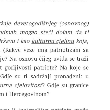
ržaje
devetogodišnjeg (osnovnog)
odmah mogao steći dojam
da ti
državu i kao
kulturnu cjelinu
koja,
u.
(Kakve veze ima patriotizam sa
je? Na osnovu čijeg uvida se traži
t gorljivosti patriote? Na koje se
 Gdje su ti sadržaji pronađeni: u
urna cjelovitost
? Gdje su granice
snom i Hercegovinom?