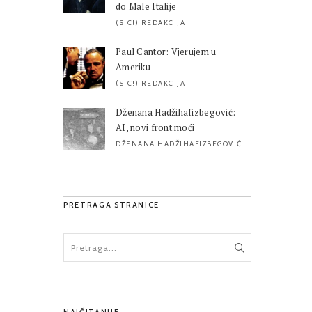
do Male Italije
(SIC!) REDAKCIJA
Paul Cantor: Vjerujem u
Ameriku
(SIC!) REDAKCIJA
Dženana Hadžihafizbegović:
AI, novi front moći
DŽENANA HADŽIHAFIZBEGOVIĆ
PRETRAGA STRANICE