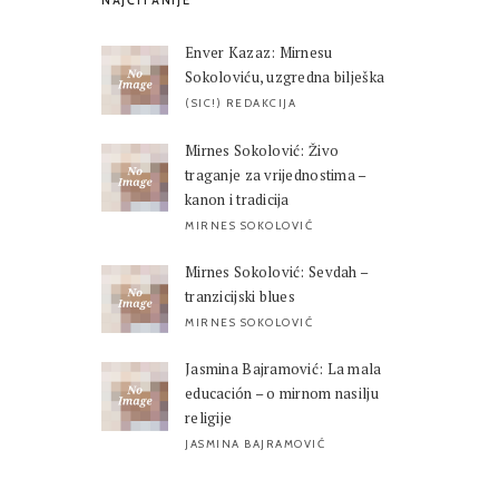
NAJČITANIJE
Enver Kazaz: Mirnesu
Sokoloviću, uzgredna bilješka
(SIC!) REDAKCIJA
Mirnes Sokolović: Živo
traganje za vrijednostima –
kanon i tradicija
MIRNES SOKOLOVIĆ
Mirnes Sokolović: Sevdah –
tranzicijski blues
MIRNES SOKOLOVIĆ
Jasmina Bajramović: La mala
educación – o mirnom nasilju
religije
JASMINA BAJRAMOVIĆ