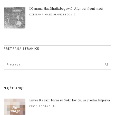
Dženana Hadžihafizbegović: AI, novi front moći
DŽENANA HADŽIHAFIZBEGOVIĆ
PRETRAGA STRANICE
NAJČITANIJE
Enver Kazaz: Mirnesu Sokoloviću, uzgredna bilješka
(SIC!) REDAKCIJA