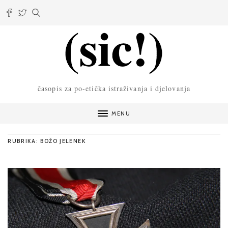
časopis za po-etička istraživanja i djelovanja
MENU
RUBRIKA: BOŽO JELENEK