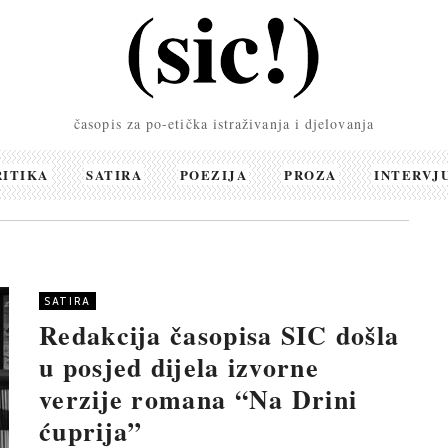
časopis za po-etička istraživanja i djelovanja
RITIKA
SATIRA
POEZIJA
PROZA
INTERVJ
SATIRA
Redakcija časopisa SIC došla
u posjed dijela izvorne
verzije romana “Na Drini
ćuprija”