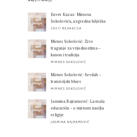
NAJČITANIJE
Enver Kazaz: Mirnesu
Sokoloviću, uzgredna bilješka
(SIC!) REDAKCIJA
Mirnes Sokolović: Živo
traganje za vrijednostima –
kanon i tradicija
MIRNES SOKOLOVIĆ
Mirnes Sokolović: Sevdah –
tranzicijski blues
MIRNES SOKOLOVIĆ
Jasmina Bajramović: La mala
educación – o mirnom nasilju
religije
JASMINA BAJRAMOVIĆ