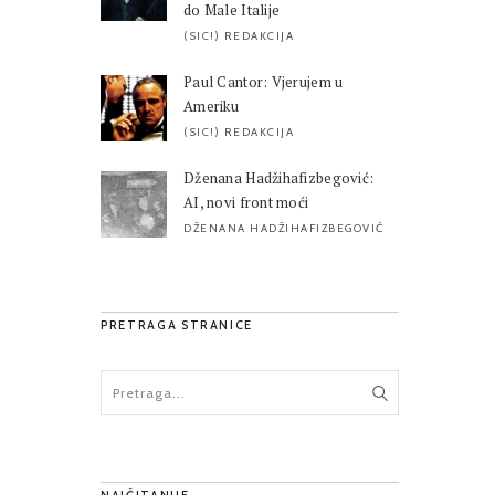
do Male Italije
(SIC!) REDAKCIJA
Paul Cantor: Vjerujem u
Ameriku
(SIC!) REDAKCIJA
Dženana Hadžihafizbegović:
AI, novi front moći
DŽENANA HADŽIHAFIZBEGOVIĆ
PRETRAGA STRANICE