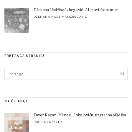
Dženana Hadžihafizbegović: AI, novi front moći
DŽENANA HADŽIHAFIZBEGOVIĆ
PRETRAGA STRANICE
NAJČITANIJE
Enver Kazaz: Mirnesu Sokoloviću, uzgredna bilješka
(SIC!) REDAKCIJA