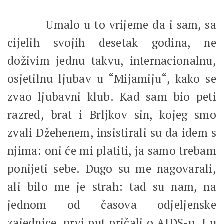
Umalo u to vrijeme da i sam, sa
cijelih svojih desetak godina, ne
doživim jednu takvu, internacionalnu,
osjetilnu ljubav u “Mijamiju“, kako se
zvao ljubavni klub. Kad sam bio peti
razred, brat i Brljkov sin, kojeg smo
zvali Džehenem, insistirali su da idem s
njima: oni će mi platiti, ja samo trebam
ponijeti sebe. Dugo su me nagovarali,
ali bilo me je strah: tad su nam, na
jednom od časova odjeljenske
zajednice, prvi put pričali o AIDS-u. I u