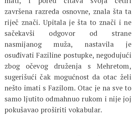
mati, i pored čitava svoja četiri
završena razreda osnovne, znala šta ta
riječ znači. Upitala je šta to znači i ne
sačekavši odgovor od strane
nasmijanog muža, nastavila je
osuđivati Faziline postupke, negodujući
zbog očevog druženja s Mehretom,
sugerišući čak mogućnost da otac želi
nešto imati s Fazilom. Otac je na sve to
samo ljutito odmahnuo rukom i nije joj
pokušavao proširiti vokabular.