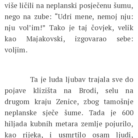
više ličili na neplanski posječenu šumu,
nego na zube: “Udri mene, nemoj nju:
nju vol’im!” Tako je taj čovjek, velik
kao Majakovski, izgovarao sebe:
voljim.
Ta je luda ljubav trajala sve do
pojave klizišta na Brodi, selu na
drugom kraju Zenice, zbog tamošnje
neplanske sječe šume. Tada je 600
hiljada kubnih metara zemlje pojurilo,
kao rijeka, i usmrtilo osam ljudi,