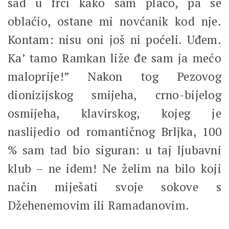
sad u frci kako sam plaćo, pa se
oblaćio, ostane mi novćanik kod nje.
Kontam: nisu oni još ni poćeli. Uđem.
Ka’ tamo Ramkan liže đe sam ja mećo
maloprije!” Nakon tog Pezovog
dionizijskog smijeha, crno-bijelog
osmijeha, klavirskog, kojeg je
naslijedio od romantičnog Brljka, 100
% sam tad bio siguran: u taj ljubavni
klub – ne idem! Ne želim na bilo koji
način miješati svoje sokove s
Džehenemovim ili Ramadanovim.