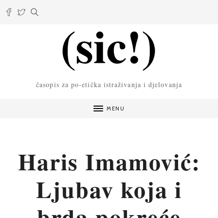
časopis za po-etička istraživanja i djelovanja
MENU
Haris Imamović:
Ljubav koja i
brda pokreće