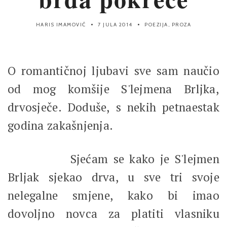
HARIS IMAMOVIĆ
7 JULA 2014
POEZIJA
,
PROZA
O romantičnoj ljubavi sve sam naučio
od mog komšije S'lejmena Brljka,
drvosječe. Doduše, s nekih petnaestak
godina zakašnjenja.
Sjećam se kako je S'lejmen
Brljak sjekao drva, u sve tri svoje
nelegalne smjene, kako bi imao
dovoljno novca za platiti vlasniku