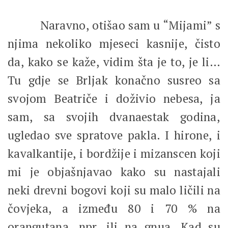
Naravno, otišao sam u “Mijami” s
njima nekoliko mjeseci kasnije, čisto
da, kako se kaže, vidim šta je to, je li…
Tu gdje se Brljak konačno susreo sa
svojom Beatriče i doživio nebesa, ja
sam, sa svojih dvanaestak godina,
ugledao sve spratove pakla. I hirone, i
kavalkantije, i bordžije i mizanscen koji
mi je objašnjavao kako su nastajali
neki drevni bogovi koji su malo ličili na
čovjeka, a između 80 i 70 % na
orangutana, npr, ili na gnua. Kad su