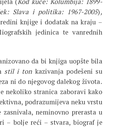
ijela (
Kod kuće: Kolumbija: 1899-
k: Slava i politika: 1967-2005
)
,
redini knjige i dodatak na kraju –
liografskih jedinica te vanrednih
anizovano da bi knjiga uopšte bila
en
stil i ton
kazivanja podešeni su
eza ni do njegovog dalekog života.
je nekoliko stranica zaboravi kako
jektivna, podrazumijeva neku vrstu
se zasnivala, neminovno prerasta u
i – bolje reći – stvara, biograf je