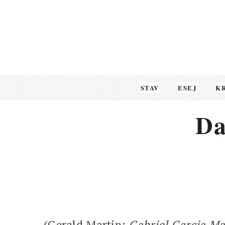
STAV
ESEJ
K
Da
(Gerald Martin:
Gabriel Garcia Ma