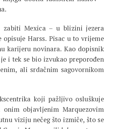
ua.
zabiti Mexica – u blizini jezera
e opisuje Harss. Pisac u to vrijeme
šnu karijeru novinara. Kao dopisnik
je i tek se bio izvukao preporođen
resenim, ali srdačnim sagovornikom
kscentrika koji pažljivo osluškuje
s u onim objavljenim Marquezovim
tnu viziju nečeg što izmiče, što se