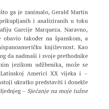
što ga je zanimalo, Gerald Martin
prikupljanih i analiziranih u toku
afiju Garcije Marqueza. Naravno,
ue obavio također na španskom, a
a hispanoameričku književnost. Kao
nog da nadmaši i svoje prethodnike
nim jezikom udžbenika, može se
 Latinskoj Americi XX vijeka i –
stoji ukratko predstaviti i donekle
sljednjeg –
Sjećanje na moje tužne