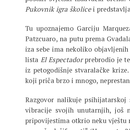
Pukovnik igra školice
i predstavlj
Tu upoznajemo Garciju Marqueza 
Patzcuaro, na putu prema Gvadal
iza sebe ima nekoliko objavljenih 
lista
El Espectador
prebrodio je te
iz petogodišnje stvaralačke krize
koji priča brzo i mnogo, neprestan
Razgovor nalikuje psihijatarskoj 
vibracije svojih unutarnjih, jo
pripovijestima otkrio neku vještu 