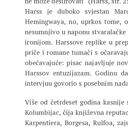
ne može dešifrovati“ (Harss, str. 2
Harss je duboko svjestan Marq
Hemingwaya, no, uprkos tome, on 
nesumnjivo u naponu stvaralačke 
ironijom. Harssove replike u pre
priče i romane tumači s očaravaj
obećavajuće: pisac najavljuje nov
Harssov entuzijazam. Godinu da
intervjuu govorio s posebnim nada
Više od četrdeset godina kasnije
Kolumbijac, čija književna reputac
Karpentiera, Borgesa, Rulfoa, z