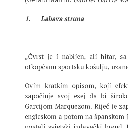
1.
Labava struna
„Čvrst je i nabijen, ali hitar,
otkopčanu sportsku košulju, uzan
Ovim kratkim opisom, koji efek
započinje svoj esej da bi širo
Garcijom Marquezom. Riječ je zapr
engleskom a potom na španskom jez
postali svjetski izdavački brend.