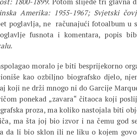
ost: 1800-1899
. Potom slijede tri glavna d
nska Amerika: 1955-1967; Svjetski čovje
t poglavlja, ne računajući fotoalbum u s
oglavlje fusnota i komentara, popis bib
alu
.
raspolagao moralo je biti besprijekorno org
ioniše kao ozbiljno biografsko djelo, nj
naj koji ne drži mnogo ni do Garcije Marqu
ičom ponekad „zavara“ čitaoca koji posli
ografska proza, ma koliko nastojala biti ob
riča, ma šta joj bio izvor i na čemu god 
a da li bio sklon ili ne liku o kojem govor