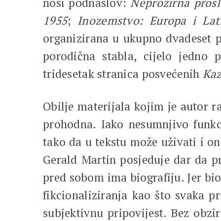
nosi podnaslov:
Neprozirna prošl
1955
;
Inozemstvo: Europa i Lati
organizirana u ukupno dvadeset pe
porodična stabla, cijelo jedno p
tridesetak stranica posvećenih
Kaz
Obilje materijala kojim je autor 
prohodna. Iako nesumnjivo funkc
tako da u tekstu može uživati i o
Gerald Martin posjeduje dar da pr
pred sobom ima biografiju. Jer bi
fikcionaliziranja kao što svaka p
subjektivnu pripovijest. Bez obzir