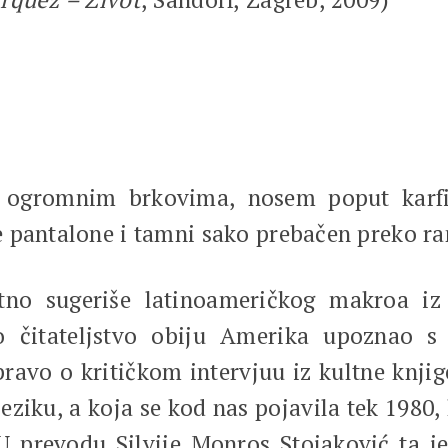
 sa ogromnim brkovima, nosem poput kar
e pantalone i tamni sako prebačen preko r
tno sugeriše latinoameričkog makroa iz 
ko čitateljstvo obiju Amerika upoznao 
avo o kritičkom intervjuu iz kultne knjig
iku, a koja se kod nas pojavila tek 1980, 
 U prevodu Silvije Monros Stojaković ta je