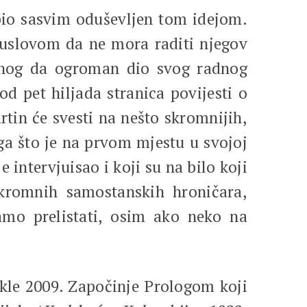
 bio sasvim oduševljen tom idejom.
d uslovom da ne mora raditi njegov
mnog da ogroman dio svog radnog
od pet hiljada stranica povijesti o
tin će svesti na nešto skromnijih,
oga što je na prvom mjestu u svojoj
 intervjuisao i koji su na bilo koji
skromnih samostanskih hroničara,
samo prelistati, osim ako neko na
akle 2009. Započinje Prologom koji