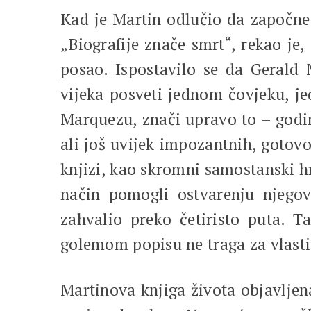
Kad je Martin odlučio da započne 
„Biografije znače smrt“, rekao je
posao. Ispostavilo se da Geral
vijeka posveti jednom čovjeku, jed
Marquezu, znači upravo to – godin
ali još uvijek impozantnih, gotovo
knjizi, kao skromni samostanski hro
način pomogli ostvarenju njegov
zahvalio preko četiristo puta. T
golemom popisu ne traga za vlast
Martinova knjiga života objavljen