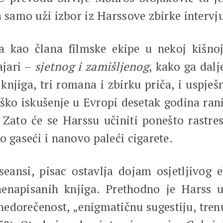
a samo uži izbor iz Harssove zbirke intervj
kao člana filmske ekipe u nekoj kišnoj 
ajari –
sjetnog i zamišljenog
, kako ga dalj
knjiga, tri romana i zbirku priča, i uspje
ško iskušenje u Evropi desetak godina rani
. Zato će se Harssu učiniti ponešto rast
o gaseći i nanovo paleći cigarete.
seansi, pisac ostavlja dojam osjetljivog e
š nenapisanih knjiga. Prethodno je Hars
nedorečenost, „enigmatičnu sugestiju, trenu