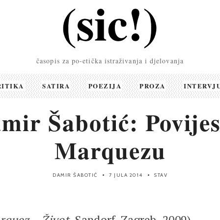
časopis za po-etička istraživanja i djelovanja
RITIKA
SATIRA
POEZIJA
PROZA
INTERVJ
mir Šabotić: Povijes
Marquezu
DAMIR ŠABOTIĆ
7 JULA 2014
STAV
rquez – Život
, Sandorf, Zagreb, 2009)