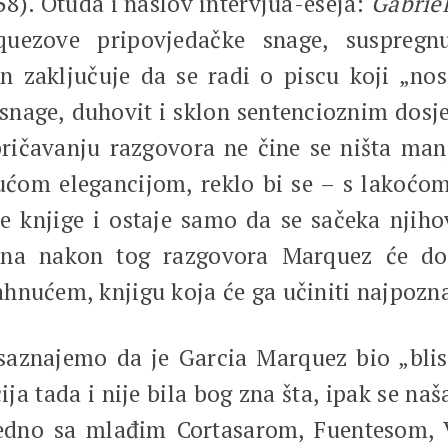
58). Otuda i naslov intervjua-eseja:
Gabriel
uezove pripovjedačke snage, suspregn
zaključuje da se radi o piscu koji „nos
snage, duhovit i sklon sentencioznim do
pričavanju razgovora ne čine se ništa ma
ućom elegancijom, reklo bi se – s lakoć
e knjige i ostaje samo da se sačeka njiho
na nakon tog razgovora Marquez će dois
hnućem, knjigu koja će ga učiniti najpozn
 saznajemo da je Garcia Marquez bio „blis
ija tada i nije bila bog zna šta, ipak se n
ajedno sa mlađim Cortasarom, Fuentesom