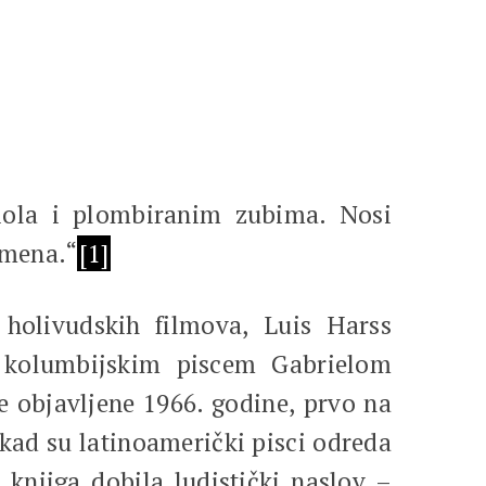
fiola i plombiranim zubima. Nosi
amena.“
[1]
holivudskih filmova, Luis Harss
s kolumbijskim piscem Gabrielom
e objavljene 1966. godine, prvo na
kad su latinoamerički pisci odreda
 knjiga dobila ludistički naslov –