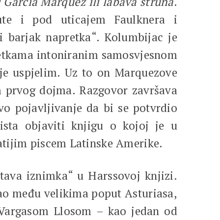
 Garcia Marquez ili labava struna
.
ute i pod uticajem Faulknera i
i barjak napretka“. Kolumbijac je
sjetkama intoniranim samosvjesnom
nje uspjelim. Uz to on Marquezove
om prvog dojma. Razgovor završava
vo pojavljivanje da bi se potvrdio
ta objaviti knjigu o kojoj je u
atijim piscem Latinske Amerike.
tava iznimka“ u Harssovoj knjizi.
ašao među velikima poput Asturiasa,
, Vargasom Llosom – kao jedan od