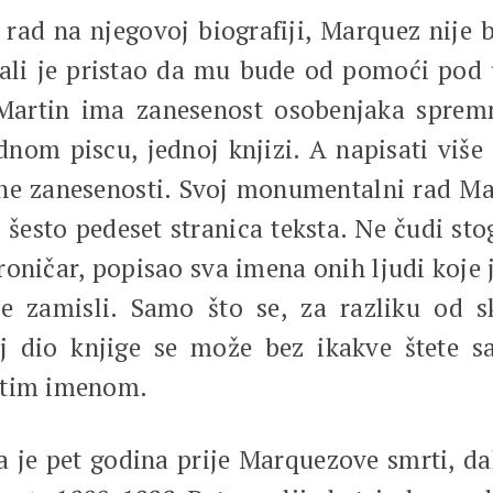
rad na njegovoj biografiji, Marquez nije
, ali je pristao da mu bude od pomoći po
d Martin ima zanesenost osobenjaka spre
nom piscu, jednoj knjizi. A napisati više 
e zanesenosti. Svoj monumentalni rad Mar
 šesto pedeset stranica teksta. Ne čudi st
ničar, popisao sva imena onih ljudi koje je
e zamisli. Samo što se, za razliku od 
aj dio knjige se može bez ikakve štete 
itim imenom.
a je pet godina prije Marquezove smrti, d