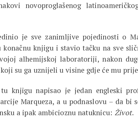
znakovi novoproglašenog latinoameričk
edinio je sve zanimljive pojedinosti o
 konačnu knjigu i stavio tačku na sve sličn
vojoj alhemijskoj laboratoriji, nakon dug
koji su ga uznijeli u visine gdje će mu prij
tu knjigu napisao je jedan engleski pro
arcije Marqueza, a u podnaslovu – da bi 
onsku a ipak ambicioznu natuknicu:
Život
.