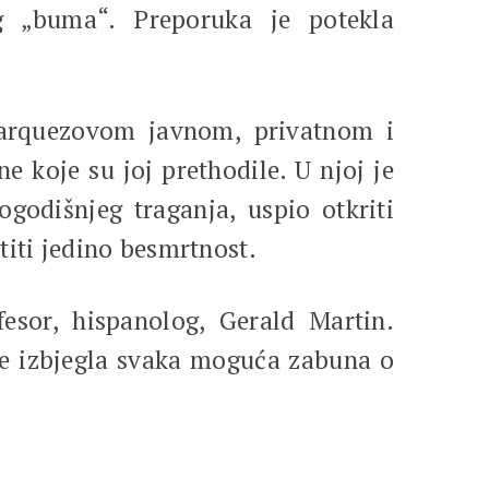
og „buma“. Preporuka je potekla
 Marquezovom javnom, privatnom i
e koje su joj prethodile. U njoj je
ogodišnjeg traganja, uspio otkriti
etiti jedino besmrtnost.
fesor, hispanolog, Gerald Martin.
se izbjegla svaka moguća zabuna o