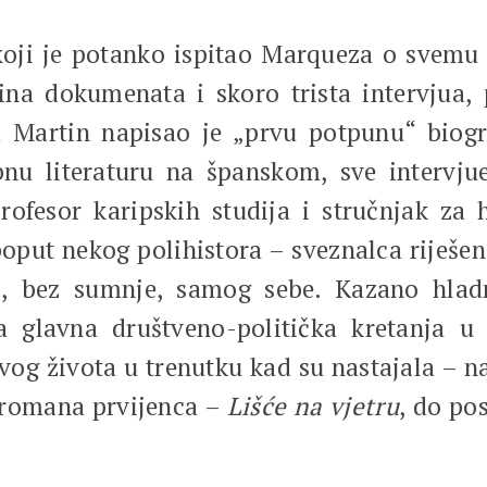
koji je potanko ispitao Marqueza o svemu 
ina dokumenata i skoro trista intervjua, 
 Martin napisao je „prvu potpunu“ biogr
bnu literaturu na španskom, sve intervj
profesor karipskih studija i stručnjak z
oput nekog polihistora – sveznalca riješe
, bez sumnje, samog sebe. Kazano hlad
ka glavna društveno-politička kretanja u
vog života u trenutku kad su nastajala – na
d romana prvijenca –
Lišće na vjetru
, do po