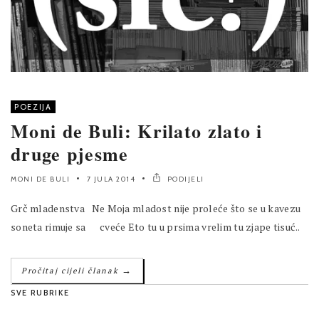
POEZIJA
Moni de Buli: Krilato zlato i
druge pjesme
MONI DE BULI
7 JULA 2014
PODIJELI
Grč mladenstva Ne Moja mladost nije proleće što se u kavezu
soneta rimuje sa cveće Eto tu u prsima vrelim tu zjape tisuć..
→
Pročitaj cijeli članak
SVE RUBRIKE