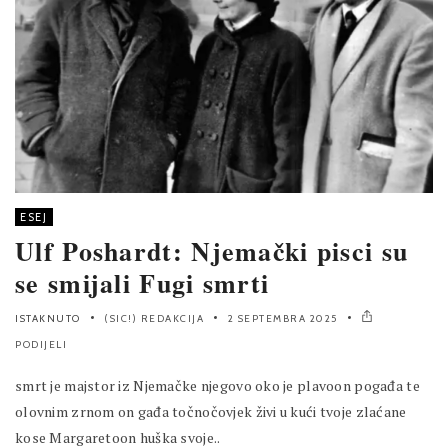
ESEJ
Ulf Poshardt: Njemački pisci su
se smijali Fugi smrti
ISTAKNUTO
(SIC!) REDAKCIJA
2 SEPTEMBRA 2025
PODIJELI
smrt je majstor iz Njemačke njegovo oko je plavoon pogađa te
olovnim zrnom on gađa točnočovjek živi u kući tvoje zlaćane
kose Margaretoon huška svoje..