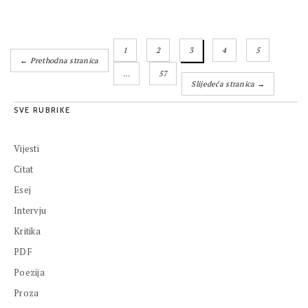
1
2
3
4
5
← Prethodna stranica
…
57
Slijedeća stranica →
SVE RUBRIKE
Vijesti
Citat
Esej
Intervju
Kritika
PDF
Poezija
Proza