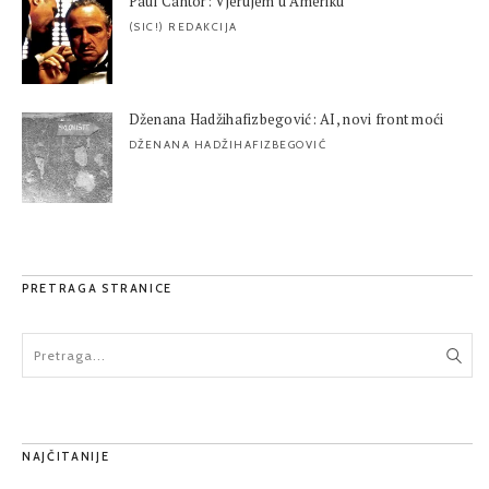
Paul Cantor: Vjerujem u Ameriku
(SIC!) REDAKCIJA
Dženana Hadžihafizbegović: AI, novi front moći
DŽENANA HADŽIHAFIZBEGOVIĆ
PRETRAGA STRANICE
NAJČITANIJE