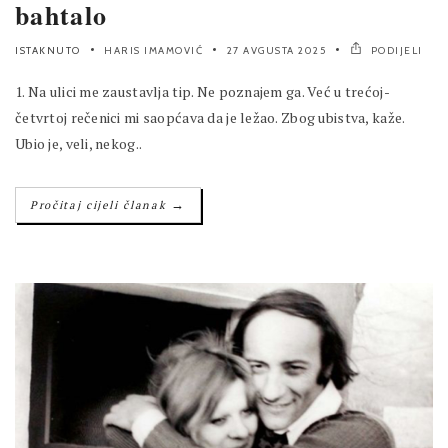
bahtalo
ISTAKNUTO
HARIS IMAMOVIĆ
27 AVGUSTA 2025
PODIJELI
1. Na ulici me zaustavlja tip. Ne poznajem ga. Već u trećoj-
četvrtoj rečenici mi saopćava da je ležao. Zbog ubistva, kaže.
Ubio je, veli, nekog..
→
Pročitaj cijeli članak