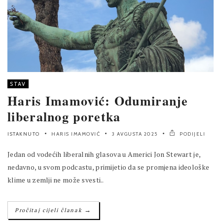
STAV
Haris Imamović: Odumiranje
liberalnog poretka
ISTAKNUTO
HARIS IMAMOVIĆ
3 AVGUSTA 2025
PODIJELI
Jedan od vodećih liberalnih glasova u Americi Jon Stewart je,
nedavno, u svom podcastu, primijetio da se promjena ideološke
klime u zemlji ne može svesti..
→
Pročitaj cijeli članak