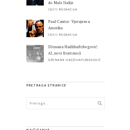
do Male Italije
(SIC!) REDAKCIJA
Paul Cantor: Vjerujem u
Ameriku
(SIC!) REDAKCIJA
Dženana Hadžihafizbegović:
AI, novi front moći
DŽENANA HADŽIHAFIZBEGOVIĆ
PRETRAGA STRANICE