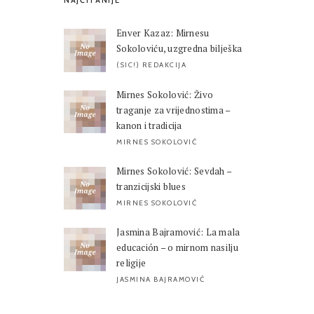
NAJČITANIJE
Enver Kazaz: Mirnesu
Sokoloviću, uzgredna bilješka
(SIC!) REDAKCIJA
Mirnes Sokolović: Živo
traganje za vrijednostima –
kanon i tradicija
MIRNES SOKOLOVIĆ
Mirnes Sokolović: Sevdah –
tranzicijski blues
MIRNES SOKOLOVIĆ
Jasmina Bajramović: La mala
educación – o mirnom nasilju
religije
JASMINA BAJRAMOVIĆ