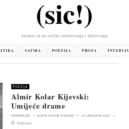
časopis za po-etička istraživanja i djelovanja
RITIKA
SATIRA
POEZIJA
PROZA
INTERVJ
POEZIJA
Almir Kolar Kijevski:
Umijeće drame
ISTAKNUTO
ALMIR KOLAR KIJEVSKI
10 JANUARA 2021
PODIJELI