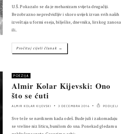
U.Š. Pokazalo se da je mehanizam svijeta drugačiji.
Bezobrazno nepredvidljiv i skoro uvijek izvan svih naših
izveštaja u formi eseja, bilješke, dnevnika, lirskog zanosa
ili..
→
Pročitaj cijeli članak
POEZIJA
Almir Kolar Kijevski: Ono
što se ćuti
ALMIR KOLAR KIJEVSKI
3 DECEMBRA 2016
PODIJELI
Sve teže se naviknem kada odeš. Bude juli i zakomadaju
se vreline niz liticu, bunilom do sna. Ponekad gledam u
zaključana vrata. Govorim u sebi:..