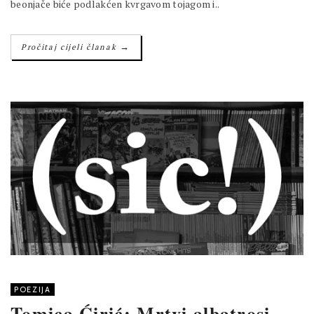
beonjače biće podlakćen kvrgavom tojagom i..
→
Pročitaj cijeli članak
POEZIJA
Tomica Ćirić: Mrtvi albatrosi