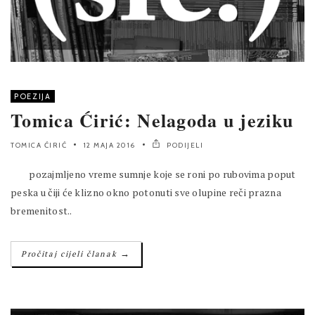
POEZIJA
Tomica Ćirić: Nelagoda u jeziku
TOMICA ĆIRIĆ
12 MAJA 2016
PODIJELI
pozajmljeno vreme sumnje koje se roni po rubovima poput
peska u čiji će klizno okno potonuti sve olupine reči prazna
bremenitost..
→
Pročitaj cijeli članak