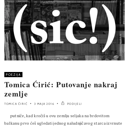
POEZIJA
Tomica Ćirić: Putovanje nakraj
zemlje
TOMICA ĆIRIĆ
3 MAJA 2016
PODIJELI
putniče, kad kročiš u ovu zemlju seljaka na brdovitom
balkanu prvo ćeš ugledati jednog naludnjičavog starca izvrnute