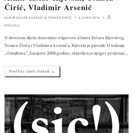
Ćirić, Vladimir Arsenić
ALMIR KOLAR KIJEVSKI
&
TOMICA ĆIRIĆ
6 JUNA 2016
PODIJELI
U devetom dijelu donosimo odgovore Almira Kolara Kijevskog,
Tomice Ćirića i Vladimira Arsenića. Kijevski je pjesnik. U izdanju
„Omnibusa“, Sarajevo 2008 godine, objavljen je njegov prvijenac,..
→
Pročitaj cijeli članak