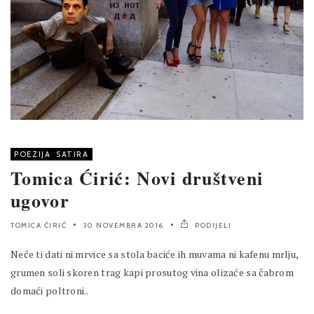
POEZIJA
,
SATIRA
Tomica Ćirić: Novi društveni
ugovor
TOMICA ĆIRIĆ
30 NOVEMBRA 2016
PODIJELI
Neće ti dati ni mrvice sa stola baciće ih muvama ni kafenu mrlju,
grumen soli skoren trag kapi prosutog vina olizaće sa čabrom
domaći poltroni..