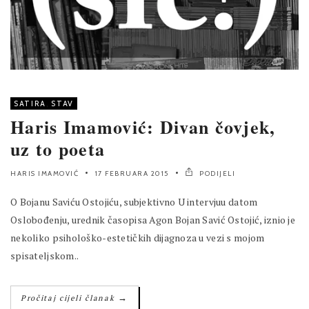
SATIRA
,
STAV
Haris Imamović: Divan čovjek,
uz to poeta
HARIS IMAMOVIĆ
17 FEBRUARA 2015
PODIJELI
O Bojanu Saviću Ostojiću, subjektivno U intervjuu datom
Oslobođenju, urednik časopisa Agon Bojan Savić Ostojić, iznio je
nekoliko psihološko-estetičkih dijagnoza u vezi s mojom
spisateljskom..
→
Pročitaj cijeli članak