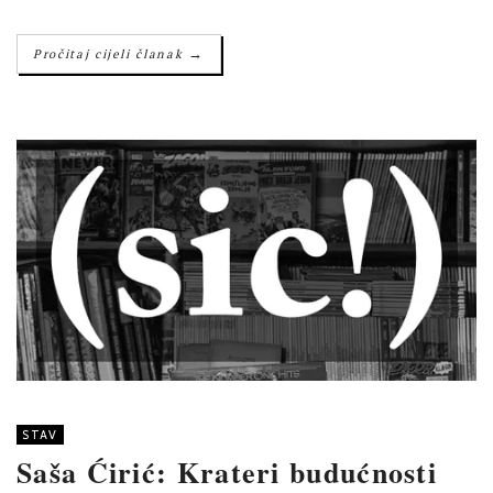
→
Pročitaj cijeli članak
STAV
Saša Ćirić: Krateri budućnosti