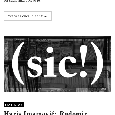
od sudionika upitao je..
→
Pročitaj cijeli članak
ESEJ
,
STAV
Haris Imamović: Radomir