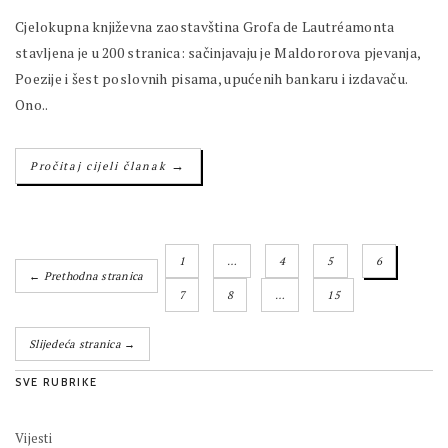
Cjelokupna književna zaostavština Grofa de Lautréamonta
stavljena je u 200 stranica: sačinjavaju je Maldororova pjevanja,
Poezije i šest poslovnih pisama, upućenih bankaru i izdavaču.
Ono..
→
Pročitaj cijeli članak
1
…
4
5
6
← Prethodna stranica
7
8
…
15
Slijedeća stranica →
SVE RUBRIKE
Vijesti