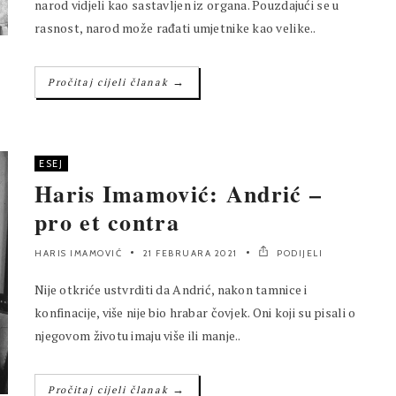
narod vidjeli kao sastavljen iz organa. Pouzdajući se u
rasnost, narod može rađati umjetnike kao velike..
→
Pročitaj cijeli članak
ESEJ
Haris Imamović: Andrić –
pro et contra
HARIS IMAMOVIĆ
21 FEBRUARA 2021
PODIJELI
Nije otkriće ustvrditi da Andrić, nakon tamnice i
konfinacije, više nije bio hrabar čovjek. Oni koji su pisali o
njegovom životu imaju više ili manje..
→
Pročitaj cijeli članak