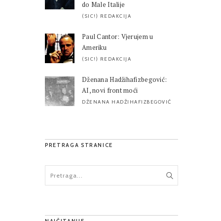
do Male Italije
(SIC!) REDAKCIJA
Paul Cantor: Vjerujem u
Ameriku
(SIC!) REDAKCIJA
Dženana Hadžihafizbegović:
AI, novi front moći
DŽENANA HADŽIHAFIZBEGOVIĆ
PRETRAGA STRANICE