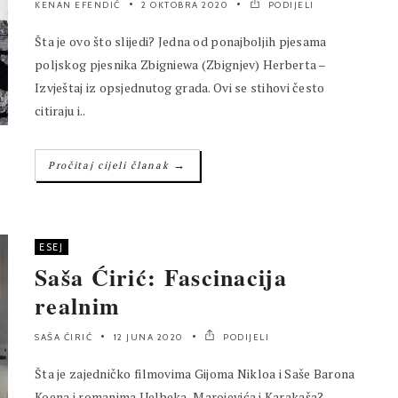
KENAN EFENDIĆ
2 OKTOBRA 2020
PODIJELI
Šta je ovo što slijedi? Jedna od ponajboljih pjesama
poljskog pjesnika Zbigniewa (Zbignjev) Herberta –
Izvještaj iz opsjednutog grada. Ovi se stihovi često
citiraju i..
→
Pročitaj cijeli članak
ESEJ
Saša Ćirić: Fascinacija
realnim
SAŠA ĆIRIĆ
12 JUNA 2020
PODIJELI
Šta je zajedničko filmovima Gijoma Nikloa i Saše Barona
Koena i romanima Uelbeka, Marojevića i Karakaša?