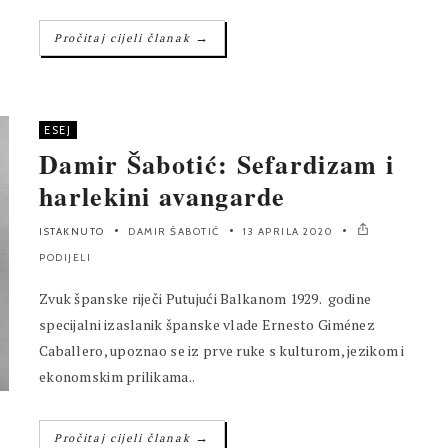
→
Pročitaj cijeli članak
ESEJ
Damir Šabotić: Sefardizam i
harlekini avangarde
ISTAKNUTO
DAMIR ŠABOTIĆ
13 APRILA 2020
PODIJELI
Zvuk španske riječi Putujući Balkanom 1929. godine
specijalni izaslanik španske vlade Ernesto Giménez
Caballero, upoznao se iz prve ruke s kulturom, jezikom i
ekonomskim prilikama..
→
Pročitaj cijeli članak