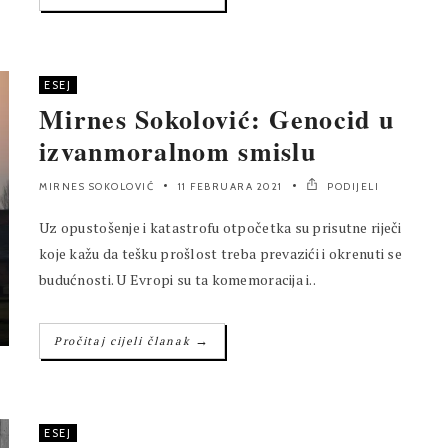
ESEJ
Mirnes Sokolović: Genocid u
izvanmoralnom smislu
MIRNES SOKOLOVIĆ
11 FEBRUARA 2021
PODIJELI
Uz opustošenje i katastrofu otpočetka su prisutne riječi
koje kažu da tešku prošlost treba prevazići i okrenuti se
budućnosti. U Evropi su ta komemoracija i..
→
Pročitaj cijeli članak
ESEJ