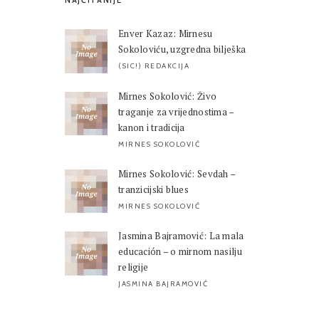
NAJČITANIJE
Enver Kazaz: Mirnesu
Sokoloviću, uzgredna bilješka
(SIC!) REDAKCIJA
Mirnes Sokolović: Živo
traganje za vrijednostima –
kanon i tradicija
MIRNES SOKOLOVIĆ
Mirnes Sokolović: Sevdah –
tranzicijski blues
MIRNES SOKOLOVIĆ
Jasmina Bajramović: La mala
educación – o mirnom nasilju
religije
JASMINA BAJRAMOVIĆ