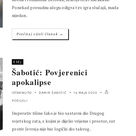
Ponekad presudnu ulogu odigra tzv. igra slučajâ, mada
nijedan..
→
Pročitaj cijeli članak
ESEJ
Šabotić: Povjerenici
apokalipse
ISTAKNUTO
DAMIR ŠABOTIĆ
16 MAJA 2020
PODIJELI
Imperativ tišine Iako je bio sastavni dio Drugog
svjetskog rata, s kojim je dijelio vrijeme i prostor, rat
protiv Jevreja nije bio logički dio takvog..