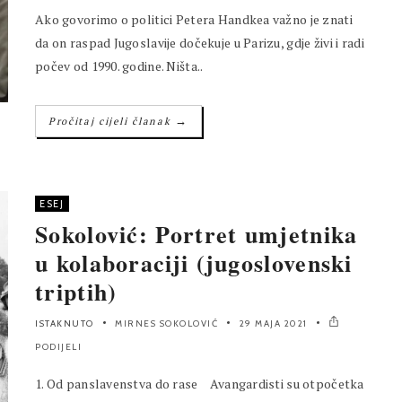
Ako govorimo o politici Petera Handkea važno je znati
da on raspad Jugoslavije dočekuje u Parizu, gdje živi i radi
počev od 1990. godine. Ništa..
→
Pročitaj cijeli članak
ESEJ
Sokolović: Portret umjetnika
u kolaboraciji (jugoslovenski
triptih)
ISTAKNUTO
MIRNES SOKOLOVIĆ
29 MAJA 2021
PODIJELI
1. Od panslavenstva do rase Avangardisti su otpočetka