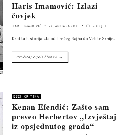
Haris Imamović: Izlazi
čovjek
HARIS IMAMOVIĆ
27 JANUARA 2021
PODIJELI
Kratka historija zla od Trećeg Rajha do Velike Srbije..
→
Pročitaj cijeli članak
ESEJ
,
KRITIKA
Kenan Efendić: Zašto sam
preveo Herbertov „Izvještaj
iz opsjednutog grada“