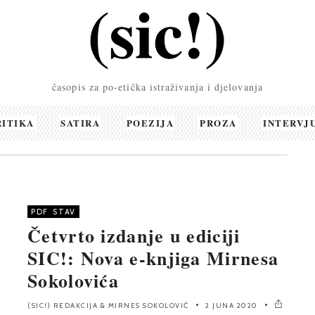
časopis za po-etička istraživanja i djelovanja
RITIKA
SATIRA
POEZIJA
PROZA
INTERVJ
PDF
,
STAV
Četvrto izdanje u ediciji
SIC!: Nova e-knjiga Mirnesa
Sokolovića
(SIC!) REDAKCIJA
&
MIRNES SOKOLOVIĆ
2 JUNA 2020