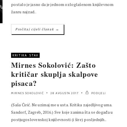
postalo je jasno da je jednom ozloglašenom književnom
žanru najzad..
→
Pročitaj cijeli članak
KRITIKA
,
STAV
Mirnes Sokolović: Zašto
kritičar skuplja skalpove
pisaca?
MIRNES SOKOLOVIĆ
28 AVGUSTA 2017
PODIJELI
(Saša Ćirić. Ne uzimaj me u usta. Kritika zajedljivog uma.
Sandorf, Zagreb, 2016.) Sve koje zanima šta se događa u
postjugoslovenskoj književnosti (i šire) posljednjih..