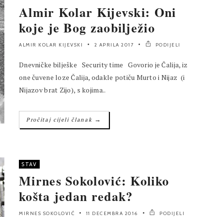
Almir Kolar Kijevski: Oni
koje je Bog zaobilježio
ALMIR KOLAR KIJEVSKI
2 APRILA 2017
PODIJELI
Dnevničke bilješke Security time Govorio je Čalija, iz
one čuvene loze Čalija, odakle potiču Murto i Nijaz (i
Nijazov brat Zijo), s kojima..
→
Pročitaj cijeli članak
STAV
Mirnes Sokolović: Koliko
košta jedan redak?
MIRNES SOKOLOVIĆ
11 DECEMBRA 2016
PODIJELI