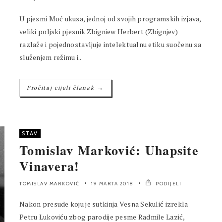
U pjesmi Moć ukusa, jednoj od svojih programskih izjava,
veliki poljski pjesnik Zbigniew Herbert (Zbignjev)
razlaže i pojednostavljuje intelektualnu etiku suočenu sa
služenjem režimu i..
→
Pročitaj cijeli članak
STAV
Tomislav Marković: Uhapsite
Vinavera!
TOMISLAV MARKOVIĆ
19 MARTA 2018
PODIJELI
Nakon presude koju je sutkinja Vesna Sekulić izrekla
Petru Lukoviću zbog parodije pesme Radmile Lazić,