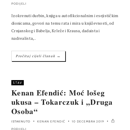
PODIJELI
Izokrenuti durbin, knjiga u autofikcionalnim i esejističkim
dionicama, govori na temu rata i mira u književnosti, od
Crnjanskog i Babelja, Krleže i Krausa, dadaista i
nadrealista,..
→
Pročitaj cijeli članak
STAV
Kenan Efendić: Moć lošeg
ukusa – Tokarczuk i „Druga
Osoba“
ISTAKNUTO
KENAN EFENDIĆ
10 DECEMBRA 2019
PODIJELI