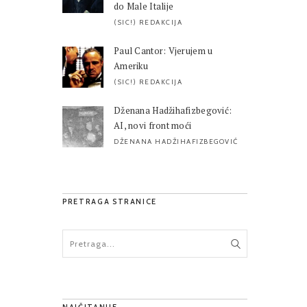
do Male Italije
(SIC!) REDAKCIJA
Paul Cantor: Vjerujem u
Ameriku
(SIC!) REDAKCIJA
Dženana Hadžihafizbegović:
AI, novi front moći
DŽENANA HADŽIHAFIZBEGOVIĆ
PRETRAGA STRANICE