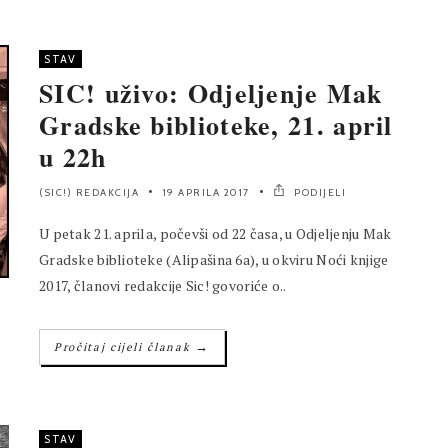
STAV
SIC! uživo: Odjeljenje Mak
Gradske biblioteke, 21. april
u 22h
(SIC!) REDAKCIJA
19 APRILA 2017
PODIJELI
U petak 21. aprila, počevši od 22 časa, u Odjeljenju Mak
Gradske biblioteke (Alipašina 6a), u okviru Noći knjige
2017, članovi redakcije Sic! govoriće o..
→
Pročitaj cijeli članak
STAV