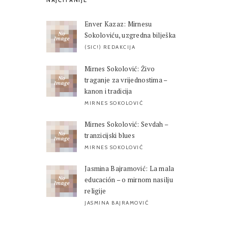
NAJČITANIJE
Enver Kazaz: Mirnesu
Sokoloviću, uzgredna bilješka
(SIC!) REDAKCIJA
Mirnes Sokolović: Živo
traganje za vrijednostima –
kanon i tradicija
MIRNES SOKOLOVIĆ
Mirnes Sokolović: Sevdah –
tranzicijski blues
MIRNES SOKOLOVIĆ
Jasmina Bajramović: La mala
educación – o mirnom nasilju
religije
JASMINA BAJRAMOVIĆ