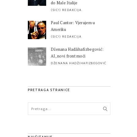
do Male Italije
(SIC!) REDAKCIJA
Paul Cantor: Vjerujem u
Ameriku
(SIC!) REDAKCIJA
Dženana Hadžihafizbegović:
AI, novi front moći
DŽENANA HADŽIHAFIZBEGOVIĆ
PRETRAGA STRANICE