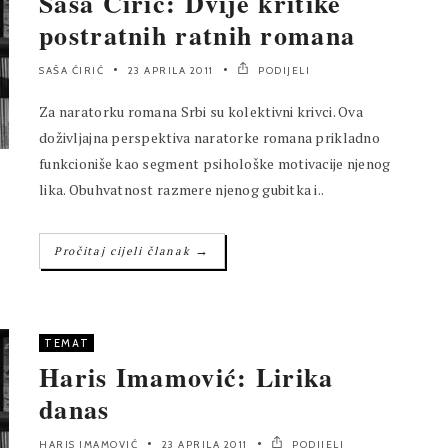
Saša Ćirić: Dvije kritike
postratnih ratnih romana
SAŠA ĆIRIĆ
23 APRILA 2011
PODIJELI
Za naratorku romana Srbi su kolektivni krivci. Ova
doživljajna perspektiva naratorke romana prikladno
funkcioniše kao segment psihološke motivacije njenog
lika. Obuhvatnost razmere njenog gubitka i..
→
Pročitaj cijeli članak
TEMAT
Haris Imamović: Lirika
danas
HARIS IMAMOVIĆ
23 APRILA 2011
PODIJELI