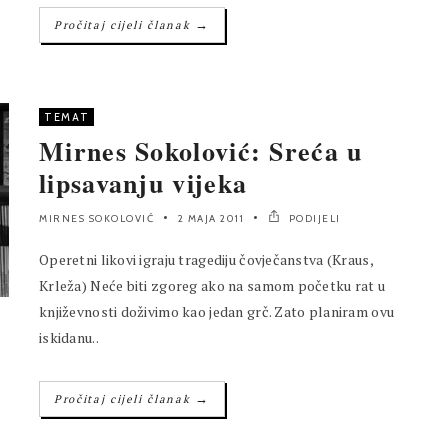
→
Pročitaj cijeli članak
TEMAT
Mirnes Sokolović: Sreća u
lipsavanju vijeka
MIRNES SOKOLOVIĆ
2 MAJA 2011
PODIJELI
Operetni likovi igraju tragediju čovječanstva (Kraus,
Krleža) Neće biti zgoreg ako na samom početku rat u
književnosti doživimo kao jedan grč. Zato planiram ovu
iskidanu..
→
Pročitaj cijeli članak