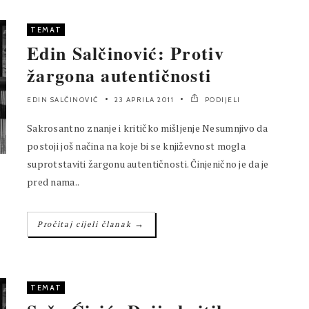
TEMAT
Edin Salčinović: Protiv
žargona autentičnosti
EDIN SALČINOVIĆ
23 APRILA 2011
PODIJELI
Sakrosantno znanje i kritičko mišljenje Nesumnjivo da
postoji još načina na koje bi se književnost mogla
suprotstaviti žargonu autentičnosti. Činjenično je da je
pred nama..
→
Pročitaj cijeli članak
TEMAT