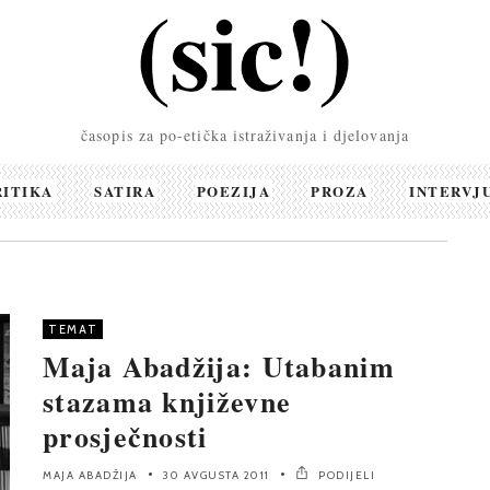
časopis za po-etička istraživanja i djelovanja
RITIKA
SATIRA
POEZIJA
PROZA
INTERVJ
TEMAT
Maja Abadžija: Utabanim
stazama književne
prosječnosti
MAJA ABADŽIJA
30 AVGUSTA 2011
PODIJELI