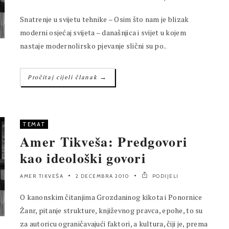
Snatrenje u svijetu tehnike – Osim što nam je blizak
moderni osjećaj svijeta – današnjica i svijet u kojem
nastaje modernolirsko pjevanje slični su po..
→
Pročitaj cijeli članak
TEMAT
Amer Tikveša: Predgovori
kao ideološki govori
AMER TIKVEŠA
2 DECEMBRA 2010
PODIJELI
O kanonskim čitanjima Grozdaninog kikota i Ponornice
Žanr, pitanje strukture, književnog pravca, epohe, to su
za autoricu ograničavajući faktori, a kultura, čiji je, prema