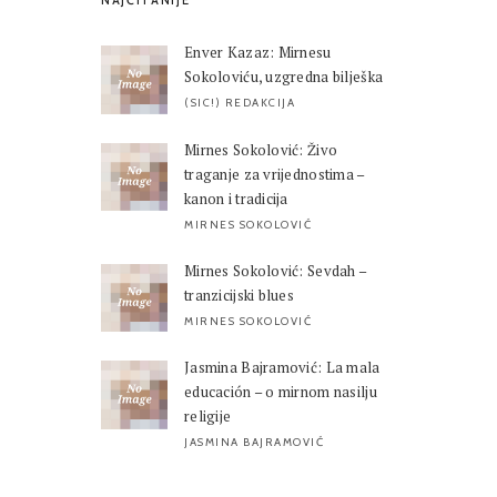
NAJČITANIJE
Enver Kazaz: Mirnesu
Sokoloviću, uzgredna bilješka
(SIC!) REDAKCIJA
Mirnes Sokolović: Živo
traganje za vrijednostima –
kanon i tradicija
MIRNES SOKOLOVIĆ
Mirnes Sokolović: Sevdah –
tranzicijski blues
MIRNES SOKOLOVIĆ
Jasmina Bajramović: La mala
educación – o mirnom nasilju
religije
JASMINA BAJRAMOVIĆ